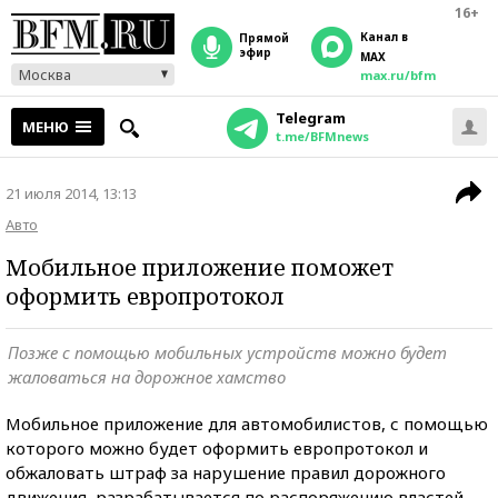
16+
Канал в
прямой
эфир
MAX
Москва
max.ru/bfm
Telegram
МЕНЮ
t.me/BFMnews
21 июля 2014, 13:13
Авто
Мобильное приложение поможет
оформить европротокол
Позже с помощью мобильных устройств можно будет
жаловаться на дорожное хамство
Мобильное приложение для автомобилистов, с помощью
которого можно будет оформить европротокол и
обжаловать штраф за нарушение правил дорожного
движения, разрабатывается по распоряжению властей