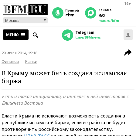
16+
Канал в
прямой
эфир
MAX
Москва
max.ru/bfm
Telegram
МЕНЮ
t.me/BFMnews
29 июля 2014, 19:18
Финансы
Рынки
В Крыму может быть создана исламская
биржа
Есть и такая инициатива, и интерес к ней инвесторов с
Ближнего Востока
Власти Крыма не исключают возможность создания в
республике исламской биржи, если ее работа не будет
противоречить российскому законодательству,
передает
ИТАР-ТАСС
со ссылкой на заявление советника