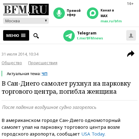
16+
Канал в
прямой
эфир
MAX
Москва
max.ru/bfm
Telegram
МЕНЮ
t.me/BFMnews
31 июля 2014, 10:34
Общество
Происшествия
Актуальная тема:
ЧП
В Сан-Диего самолет рухнул на парковку
торгового центра, погибла женщина
После падения воздушное судно загорелось
В американском городе Сан-Диего одномоторный
самолет упал на парковку торгового центра возле
городского аэропорта, сообщает
USA Today.