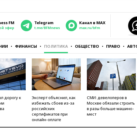
ness FM
Telegram
Канал в MAX
ой эфир
t.me/BFMnews
max.ru/bfm
НИИ
ФИНАНСЫ
ПОЛИТИКА
ОБЩЕСТВО
ПРАВО
АВТ
л дорогу к
Эксперт объяснил, как
СМИ: девелоперов в
ии
избежать сбоев из-за
Москве обязали строить
ва
российских
в разы больше машино-
сертификатов при
мест
онлайн-оплате