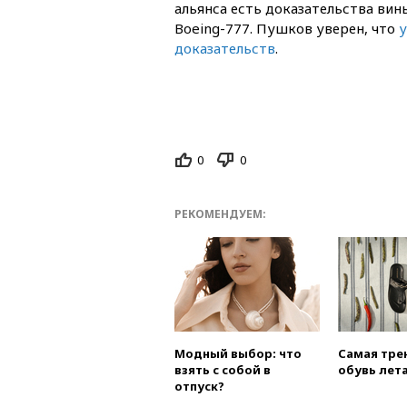
альянса есть доказательства ви
Boeing-777. Пушков уверен, что
у
доказательств
.
0
0
РЕКОМЕНДУЕМ:
Модный выбор: что
Самая тре
взять с собой в
обувь лета
отпуск?