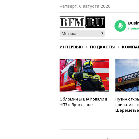
Четверг, 6 августа 2026
Busi
прям
Москва
ИНТЕРВЬЮ
ПОДКАСТЫ
КОМПА
СТИЛЬ
ТЕСТЫ
Обломки БПЛА попали в
Путин откры
НПЗ в Ярославле
приватизац
Шереметье