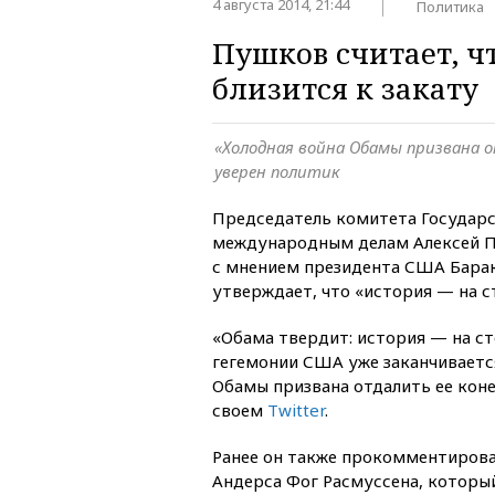
4 августа 2014, 21:44
Политика
Пушков считает, ч
близится к закату
«Холодная война Обамы призвана о
уверен политик
Председатель комитета Государ
международным делам Алексей П
с мнением президента США Бара
утверждает, что «история — на 
«Обама твердит: история — на с
гегемонии США уже заканчивается
Обамы призвана отдалить ее кон
своем
Twitter
.
Ранее он также прокомментирова
Андерса Фог Расмуссена, который