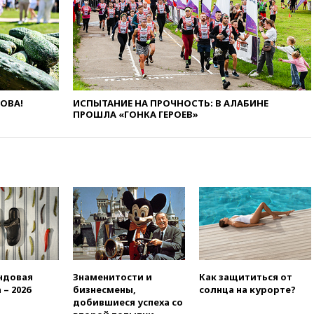
14:57
Жара в Европе может
нанести ущерб экономике в
размере €800 млрд
14:49
Пентагон озаботился
критикой Трампа по поводу
дефицита боеприпасов
14:40
В Германии задержан
ЛОВА!
ИСПЫТАНИЕ НА ПРОЧНОСТЬ: В АЛАБИНЕ
украинец за шпионаж на
ПРОШЛА «ГОНКА ГЕРОЕВ»
оборонном предприятии
14:21
АТОР сообщила о
снижении цен на авиабилеты
в России
14:19
Масштабный сбой
произошел в рунете
14:14
«Ведомости»: Озон банк
не пострадает от британских
санкций
13:58
Медведев назвал
ндовая
Знаменитости и
Как защититься от
Японию вассалом США
 – 2026
бизнесмены,
солнца на курорте?
добившиеся успеха со
13:45
В Петербурге достроили