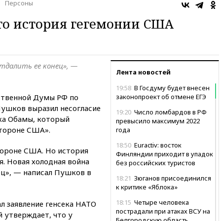
Персоны
то история гегемонии США
тдалить ее конец», —
Лента новостей
19:58
В Госдуму будет внесен
ственной Думы РФ по
законопроект об отмене ЕГЭ
ушков выразил несогласие
19:20
Число ломбардов в РФ
ка Обамы, который
превысило максимум 2022
стороне США».
года
18:50
Euractiv: восток
тороне США. Но история
Финляндии приходит в упадок
. Новая холодная война
без российских туристов
ец», — написал Пушков в
18:21
Зюганов присоединился
к критике «Яблока»
18:15
Четыре человека
л заявление генсека НАТО
пострадали при атаках ВСУ на
 утверждает, что у
Белгородскую область