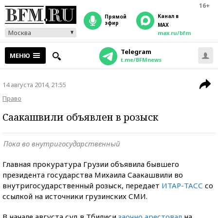
16+
Канал в
прямой
эфир
MAX
Москва
max.ru/bfm
Telegram
МЕНЮ
t.me/BFMnews
14 августа 2014, 21:55
Право
Саакашвили объявлен в розыск
Пока во внутригосударственный
Главная прокуратура Грузии объявила бывшего
президента государства Михаила Саакашвили во
внутригосударственный розыск, передает
ИТАР-ТАСС
со
ссылкой на источники грузинских СМИ.
В начале августа суд в Тбилиси
заочно арестовал
на