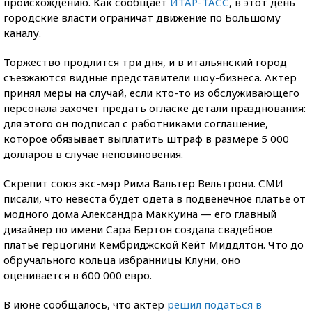
происхождению. Как сообщает
ИТАР-ТАСС
, в этот день
городские власти ограничат движение по Большому
каналу.
Торжество продлится три дня, и в итальянский город
съезжаются видные представители шоу-бизнеса. Актер
принял меры на случай, если кто-то из обслуживающего
персонала захочет предать огласке детали празднования:
для этого он подписал с работниками соглашение,
которое обязывает выплатить штраф в размере 5 000
долларов в случае неповиновения.
Скрепит союз экс-мэр Рима Вальтер Вельтрони. СМИ
писали, что невеста будет одета в подвенечное платье от
модного дома Александра Маккуина — его главный
дизайнер по имени Сара Бертон создала свадебное
платье герцогини Кембриджской Кейт Миддлтон. Что до
обручального кольца избранницы Клуни, оно
оценивается в 600 000 евро.
В июне сообщалось, что актер
решил податься в