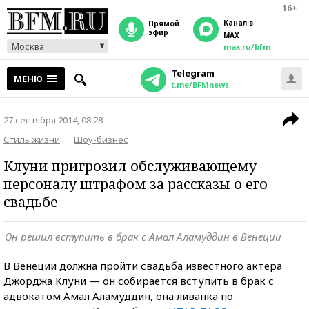
16+
Канал в
прямой
эфир
MAX
Москва
max.ru/bfm
Telegram
МЕНЮ
t.me/BFMnews
27 сентября 2014, 08:28
Стиль жизни
Шоу-бизнес
Клуни пригрозил обслуживающему
персоналу штрафом за рассказы о его
свадьбе
Он решил вступить в брак с Амал Аламуддин в Венеции
В Венеции должна пройти свадьба известного актера
Джорджа Клуни — он собирается вступить в брак с
адвокатом Амал Аламуддин, она ливанка по