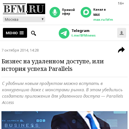
16+
Канал в
прямой
эфир
MAX
Москва
max.ru/bfm
Telegram
МЕНЮ
t.me/BFMnews
7 октября 2014, 14:28
Бизнес на удаленном доступе, или
история успеха Parallels
С удобным новым продуктом можно вступать в
конкуренцию даже с монстрами рынка. В этом убедились
создатели приложения для удаленного доступа — Parallels
Access