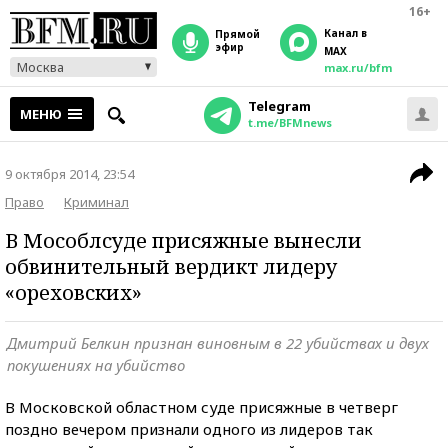
16+
Канал в
прямой
эфир
MAX
Москва
max.ru/bfm
Telegram
МЕНЮ
t.me/BFMnews
9 октября 2014, 23:54
Право
Криминал
В Мособлсуде присяжные вынесли
обвинительный вердикт лидеру
«ореховских»
Дмитрий Белкин признан виновным в 22 убийствах и двух
покушениях на убийство
В Московской областном суде присяжные в четверг
поздно вечером признали одного из лидеров так