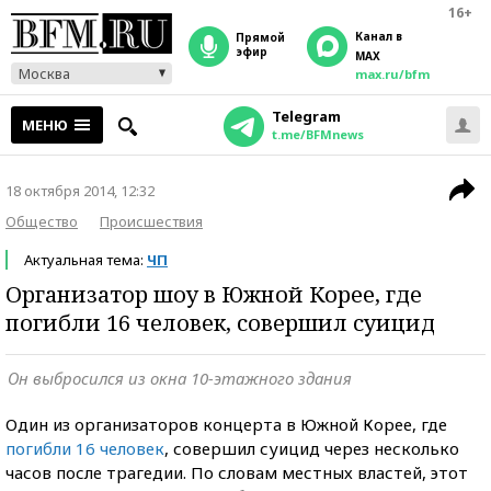
16+
Канал в
прямой
эфир
MAX
Москва
max.ru/bfm
Telegram
МЕНЮ
t.me/BFMnews
18 октября 2014, 12:32
Общество
Происшествия
Актуальная тема:
ЧП
Организатор шоу в Южной Корее, где
погибли 16 человек, совершил суицид
Он выбросился из окна 10-этажного здания
Один из организаторов концерта в Южной Корее, где
погибли 16 человек
, совершил суицид через несколько
часов после трагедии. По словам местных властей, этот