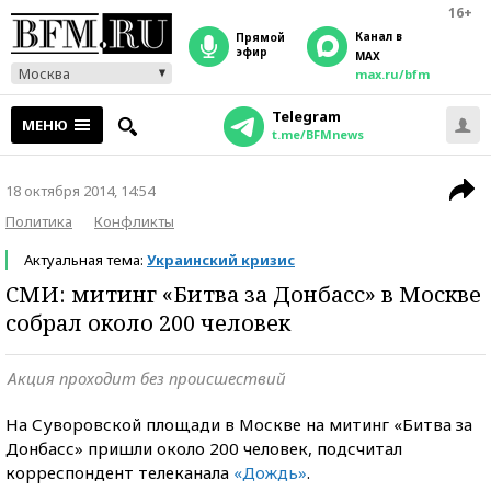
16+
Канал в
прямой
эфир
MAX
Москва
max.ru/bfm
Telegram
МЕНЮ
t.me/BFMnews
18 октября 2014, 14:54
Политика
Конфликты
Актуальная тема:
Украинский кризис
СМИ: митинг «Битва за Донбасс» в Москве
собрал около 200 человек
Акция проходит без происшествий
На Суворовской площади в Москве на митинг «Битва за
Донбасс» пришли около 200 человек, подсчитал
корреспондент телеканала
«Дождь»
.