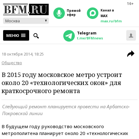
16+
Канал в
прямой
эфир
MAX
Москва
max.ru/bfm
Telegram
МЕНЮ
t.me/BFMnews
18 октября 2014, 18:25
Общество
В 2015 году московское метро устроит
около 20 «технологических окон» для
краткосрочного ремонта
Следующий ремонт планируется провести на Арбатско-
Покровской линии
В будущем году руководство московского
метрополитена планирует около 20 «технологических