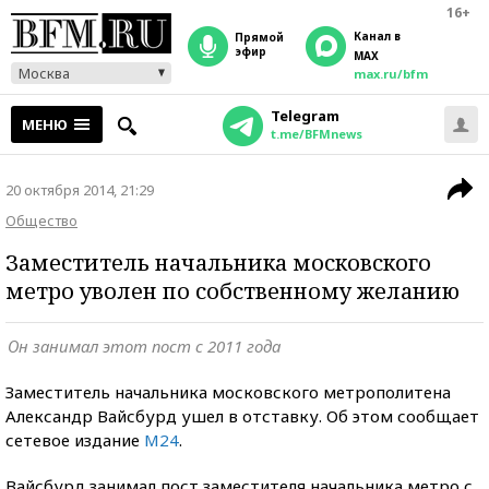
16+
Канал в
прямой
эфир
MAX
Москва
max.ru/bfm
Telegram
МЕНЮ
t.me/BFMnews
20 октября 2014, 21:29
Общество
Заместитель начальника московского
метро уволен по собственному желанию
Он занимал этот пост с 2011 года
Заместитель начальника московского метрополитена
Александр Вайсбурд ушел в отставку. Об этом сообщает
сетевое издание
М24
.
Вайсбурд занимал пост заместителя начальника метро с