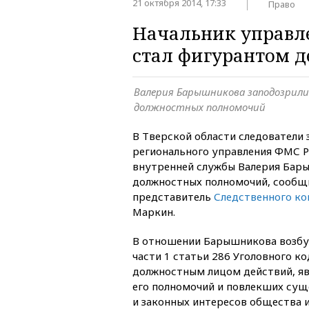
21 октября 2014, 17:33
Право
Начальник управл
стал фигурантом д
Валерия Барышникова заподозрили
должностных полномочий
В Тверской области следователи 
регионального управления ФМС Р
внутренней службы Валерия Бар
должностных полномочий, сообщ
представитель
Следственного к
Маркин.
В отношении Барышникова возбу
части 1 статьи 286 Уголовного к
должностным лицом действий, я
его полномочий и повлекших сущ
и законных интересов общества и