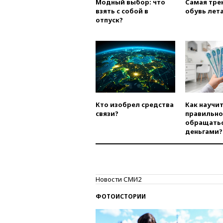
Модный выбор: что
Самая тре
взять с собой в
обувь лета
отпуск?
Кто изобрел средства
Как научи
связи?
правильно
обращатьс
деньгами?
Новости СМИ2
ФОТОИСТОРИИ