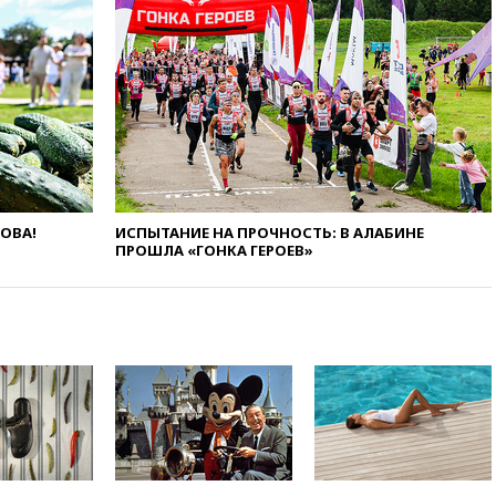
призвала оптимизировать
олимпиады для поступления в
вузы
вчера, 20:15
Минтранс
предложил оплачивать
защиту дорог от БПЛА из
средств на ремонт
вчера, 20:00
Зеленский 8
августа посетит Сербию с
официальным визитом
ЛОВА!
ИСПЫТАНИЕ НА ПРОЧНОСТЬ: В АЛАБИНЕ
ПРОШЛА «ГОНКА ГЕРОЕВ»
вчера, 19:58
В Госдуму будет
внесен законопроект об
отмене ЕГЭ
вчера, 19:50
Аэропорты Сочи и
Ярославля приостановили
работу
вчера, 19:35
WP: Трамп
призвал доноров-
республиканцев поддержать
Вэнса на выборах 2028 года