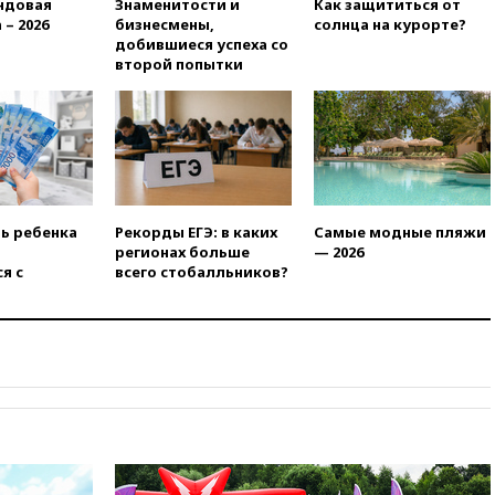
ндовая
Знаменитости и
Как защититься от
отменяет часть рейсов в Сочи
 – 2026
бизнесмены,
солнца на курорте?
и Геленджик
добившиеся успеха со
вчера, 21:25
Руслан Терновой
второй попытки
выиграл золото чемпионата
Европы в прыжках с 10-
метровой вышки
вчера, 21:10
РФ не получала
обращений о прекращении
концессии строительства ж/д
в Армении
ть ребенка
Рекорды ЕГЭ: в каких
Самые модные пляжи
вчера, 21:00
В России вновь
регионах больше
— 2026
обсуждают эксперимент по
я с
всего стобалльников?
онлайн-продаже алкоголя
вчера, 20:45
Матвиенко:
россиянам могут
рекомендовать не посещать
Армению
вчера, 20:35
ПВО за день
сбила еще 281 украинский
беспилотник над Россией
вчера, 20:27
Ямпольская