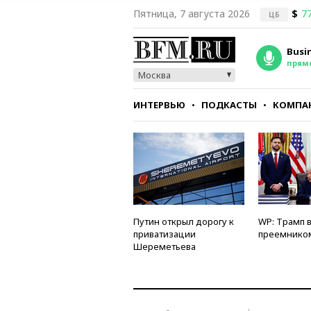
Пятница, 7 августа 2026
$
77
ЦБ
Busi
прям
Москва
ИНТЕРВЬЮ
ПОДКАСТЫ
КОМПА
СТИЛЬ
ТЕСТЫ
Путин открыл дорогу к
WP: Трамп 
приватизации
преемнико
Шереметьева