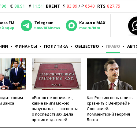
.96
€
88.91
¥
11.51
BRENT
$
83.89
/ ₽
6540
RTS
827.75
ness FM
Telegram
Канал в MAX
ой эфир
t.me/BFMnews
max.ru/bfm
НИИ
ФИНАНСЫ
ПОЛИТИКА
ОБЩЕСТВО
ПРАВО
АВТ
видит своим
«Рынок не понимает,
Как Россию попытались
м Вэнса
какие книги можно
сравнить с Венгрией и
выпускать» — эксперты
Словакией.
о последствиях дела
Комментарий Георгия
против издателей
Бовта