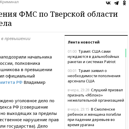
Криминал
ения ФМС по Тверской области
ела
 в превышении
Лента новостей
01:00
Трамп: США сами
заподозрили начальника
нуждаются в дальнобойных
ракетах и системах Patriot
оссии, полковника
ышникова в превышении
00:01
Трамп заявил о
ил официальный
необходимости пополнения
арсенала США
омитета РФ
Владимир
вчера, 23:28
Слуцкий призвал
признать «Яблоко»
ждено уголовное дело по
нежелательной организацией
одекса РФ (совершение
вчера, 23:15
В Смоленске
вно выходящих за пределы
ребенок и женщина погибли
ественное нарушение прав
при падении деревьев во
время урагана
ли государства). Дело