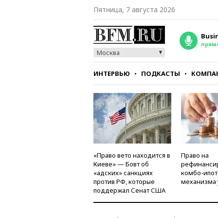
Пятница, 7 августа 2026
Busi
прям
Москва
ИНТЕРВЬЮ
ПОДКАСТЫ
КОМПА
СТИЛЬ
ТЕСТЫ
«Право вето находится в
Право на
Киеве» — Бовт об
рефинанси
«адских» санкциях
комбо-ипот
против РФ, которые
механизма 
поддержал Сенат США