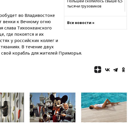
Польшей скопилось свыше 6,5
тысячи грузовиков
робудет во Владивостоке
20:53
Швыдкой:
«Интервидение» точно
т венки к Вечному огню
Все новости »
пройдет в 2026 году
я слава Тихоокеанского
е, где покоятся и их
20:45
ПВО за день сбила еще
75 украинских беспилотников
стях у российских коллег и
над Россией
тязаниях. В течение двух
 свой корабль для жителей Приморья.
20:35
Велосипедист погиб при
атаке FPV-дрона в
Белгородской области
20:30
Лидию Невзорову
заочно арестовали по делу о
финансировании
экстремизма
20:20
Суд США постановил
остановить строительство
бального зала в Белом доме
20:15
Сенат США одобрил
ужесточение санкций против
России и Ирана