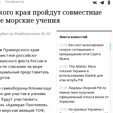
а
Конфликты
кого края пройдут совместные
е морские учения
удет во Владивостоке до 30
Лента новостей
22:28
Бессент анонсировал
ов Приморского края
скорое соглашение о
прекращении огня США и
вместное российско-
Ирана
еанского флота России и
 по спасанию на море
21:56
The Atlantic: Маск
отказал Украине в
циальный представитель
использовании Starlink для
ртов.
атак вглубь РФ
л самообороны Японии еще
21:26
Лидеры сборной РФ по
гимнастике получили
 для участия в учениях.
официальный отказ в визах от
х будут участвовать
Хорватии
ль «Адмирал Пантелеев»,
21:00
На границе Украины с
и морская авиация ТОФ,