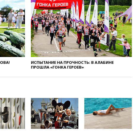
абсолютными чемпионами на
олимпиаде по ИИ
18:39
Два человека погибли в
результате удара ВСУ по
многоэтажке в Керчи
18:25
Беспилотник атаковал
турецкий сухогруз у
побережья Новороссийска
18:18
Товарооборот Китая и
ЛОВА!
ИСПЫТАНИЕ НА ПРОЧНОСТЬ: В АЛАБИНЕ
России вырос в этом году
ПРОШЛА «ГОНКА ГЕРОЕВ»
более чем на четверть
17:55
Мужчина получил
ранения при атаке дрона на
Белгородскую область
17:48
Bloomberg:
авиакомпании США обязали
проверить самолеты Boeing на
наличие трещин
17:35
В Казани пятилетний
ребенок погиб при падении из