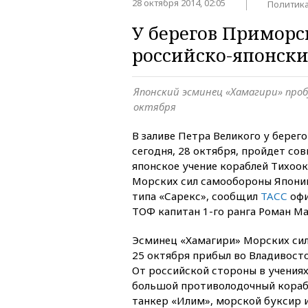
28 октября 2014, 02:05
Политик
У берегов Приморс
российско-японски
Японский эсминец «Хамагири» проб
октября
В заливе Петра Великого у берег
сегодня, 28 октября, пройдет со
японское учение кораблей Тихоок
Морских сил самообороны Японии
типа «Сарекс», сообщил
ТАСС
офи
ТОФ капитан 1-го ранга Роман Ма
Эсминец «Хамагири» Морских си
25 октября прибыл во Владивосток
От российской стороны в учения
большой противолодочный кораб
танкер «Илим», морской буксир 