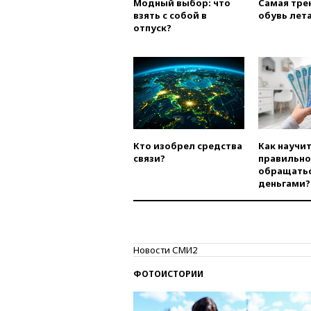
Модный выбор: что
Самая тре
взять с собой в
обувь лета
отпуск?
Кто изобрел средства
Как научи
связи?
правильно
обращатьс
деньгами?
Новости СМИ2
ФОТОИСТОРИИ