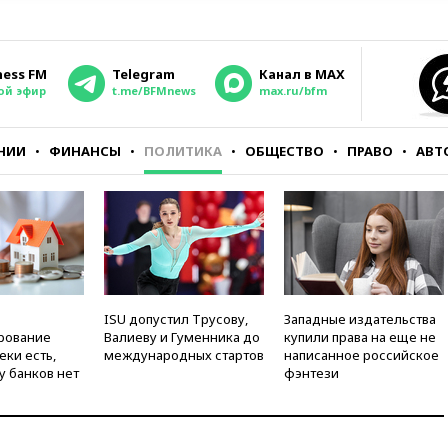
ness FM
Telegram
Канал в MAX
ой эфир
t.me/BFMnews
max.ru/bfm
НИИ
ФИНАНСЫ
ПОЛИТИКА
ОБЩЕСТВО
ПРАВО
АВТ
ISU допустил Трусову,
Западные издательства
рование
Валиеву и Гуменника до
купили права на еще не
еки есть,
международных стартов
написанное российское
у банков нет
фэнтези