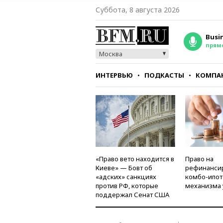
Суббота, 8 августа 2026
Busi
прям
Москва
ИНТЕРВЬЮ
ПОДКАСТЫ
КОМПА
СТИЛЬ
ТЕСТЫ
«Право вето находится в
Право на
Киеве» — Бовт об
рефинанси
«адских» санкциях
комбо-ипот
против РФ, которые
механизма 
поддержал Сенат США