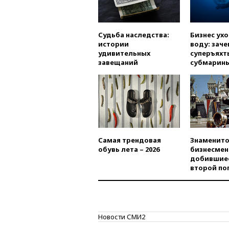
Судьба наследства:
Бизнес ух
истории
воду: заче
удивительных
суперъяхт
завещаний
субмарин
Самая трендовая
Знаменито
обувь лета – 2026
бизнесмен
добившиес
второй по
Новости СМИ2