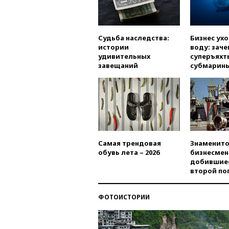
Судьба наследства:
Бизнес ух
истории
воду: заче
удивительных
суперъяхт
завещаний
субмарин
Самая трендовая
Знаменито
обувь лета – 2026
бизнесмен
добившиес
второй по
ФОТОИСТОРИИ