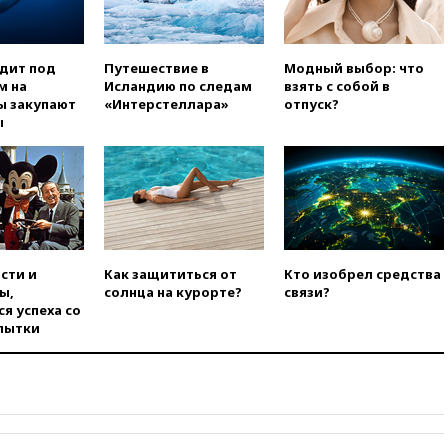
использовании Starlink для
атак вглубь РФ
вчера, 21:35
После пожара на
одит под
Путешествие в
Модный выбор: что
складе в Брянске возбудили
м на
Исландию по следам
взять с собой в
уголовное дело
ы закупают
«Интерстеллара»
отпуск?
ы
вчера, 21:26
Лидеры сборной
РФ по гимнастике получили
официальный отказ в визах от
Хорватии
вчера, 21:15
Пентагон
опубликовал 16 новых видео с
НЛО
сти и
Как защититься от
Кто изобрел средства
вчера, 21:00
На границе
ы,
солнца на курорте?
связи?
Украины с Польшей скопилось
я успеха со
свыше 6,5 тысячи грузовиков
пытки
вчера, 20:53
Швыдкой:
«Интервидение» точно
пройдет в 2026 году
вчера, 20:45
ПВО за день
сбила еще 75 украинских