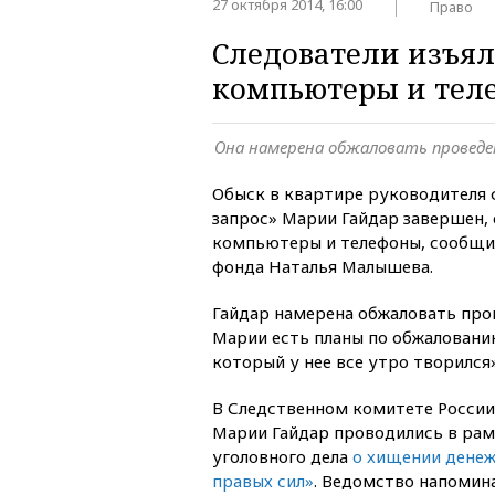
27 октября 2014, 16:00
Право
Следователи изъял
компьютеры и тел
Она намерена обжаловать проведен
Обыск в квартире руководителя
запрос» Марии Гайдар завершен, 
компьютеры и телефоны, сообщ
фонда Наталья Малышева.
Гайдар намерена обжаловать пров
Марии есть планы по обжалованию
который у нее все утро творился
В Следственном комитете России 
Марии Гайдар проводились в рам
уголовного дела
о хищении денеж
правых сил»
. Ведомство напомина