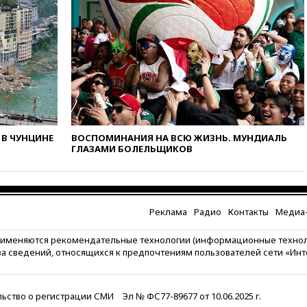
погибли в результате удара
ВСУ по многоэтажке в Керчи
вчера, 18:25
Беспилотник
атаковал турецкий сухогруз у
побережья Новороссийска
вчера, 18:18
Товарооборот
Китая и России вырос в этом
году более чем на четверть
вчера, 17:55
Мужчина получил
В ЧУНЦИНЕ
ВОСПОМИНАНИЯ НА ВСЮ ЖИЗНЬ. МУНДИАЛЬ
ГЛАЗАМИ БОЛЕЛЬЩИКОВ
ранения при атаке дрона на
Белгородскую область
вчера, 17:48
Bloomberg:
авиакомпании США обязали
проверить самолеты Boeing на
Реклама
Радио
Контакты
Медиа-
наличие трещин
рименяются рекомендательные технологии (информационные техно
вчера, 17:35
В Казани
за сведений, относящихся к предпочтениям пользователей сети «Ин
пятилетний ребенок погиб при
падении из окна десятого
этажа
ьство о регистрации СМИ
Эл № ФС77-89677 от 10.06.2025 г.
вчера, 17:17
Bloomberg: