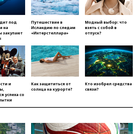
нейтральный статус
фигуристкам Валиевой и
Трусовой
одит под
Путешествие в
Модный выбор: что
вчера, 19:35
Зеленский
м на
Исландию по следам
взять с собой в
впервые совершил
ы закупают
«Интерстеллара»
отпуск?
официальный визит в Сербию
ы
вчера, 19:19
Россиянка
погибла во Французских
Альпах
вчера, 19:00
Открытое
горение на складе в Брянске
ликвидировано
вчера, 18:55
Минобороны
сти и
Как защититься от
Кто изобрел средства
отчиталось об ударах по двум
ы,
солнца на курорте?
связи?
украинским сухогрузам в
я успеха со
Черном море
пытки
вчера, 18:47
Школьники из РФ
стали абсолютными
чемпионами на олимпиаде по
ИИ
вчера, 18:39
Два человека