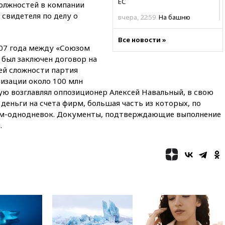
ЕС
олжностей в компании
 свидетеля по делу о
вчера, 22:59
На башню
ресторана «Армения» в
Москве вернут утраченную
Все новости »
скульптуру балерины
007 года между «Союзом
 был заключен договор на
вчера, 22:45
Литовец
протаранил погранпункт при
ей сложности партия
попытке попасть в Россию
низации около 100 млн
ую возглавлял оппозиционер Алексей Навальный, в свою
вчера, 22:28
Бессент
деньги на счета фирм, большая часть из которых, по
анонсировал скорое
соглашение о прекращении
рм-однодневок. Документы, подтверждающие выполнение
огня США и Ирана
.
вчера, 22:15
Три человека
получили ножевые ранения
при нападении в Чехии
вчера, 22:00
Путин поручил
выделить средства на новые
РЛС для Белгородской
области
вчера, 21:56
The Atlantic: Маск
отказал Украине в