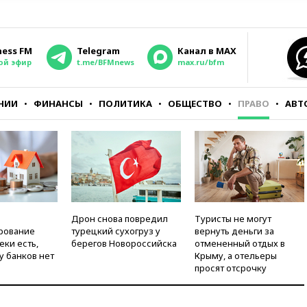
ness FM
Telegram
Канал в MAX
ой эфир
t.me/BFMnews
max.ru/bfm
НИИ
ФИНАНСЫ
ПОЛИТИКА
ОБЩЕСТВО
ПРАВО
АВТ
Дрон снова повредил
Туристы не могут
рование
турецкий сухогруз у
вернуть деньги за
еки есть,
берегов Новороссийска
отмененный отдых в
у банков нет
Крыму, а отельеры
просят отсрочку