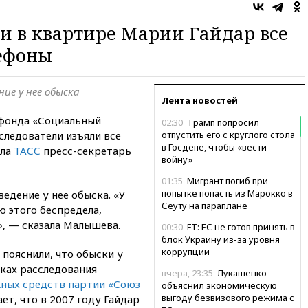
и в квартире Марии Гайдар все
ефоны
ие у нее обыска
Лента новостей
 фонда «Социальный
02:30
Трамп попросил
следователи изъяли все
отпустить его с круглого стола
в Госдепе, чтобы «вести
ила
ТАСС
пресс-секретарь
войну»
01:35
Мигрант погиб при
попытке попасть из Марокко в
едение у нее обыска. «У
Сеуту на параплане
 этого беспредела,
», — сказала Малышева.
00:30
FT: ЕС не готов принять в
блок Украину из-за уровня
коррупции
пояснили, что обыски у
ках расследования
вчера, 23:35
Лукашенко
ных средств партии «Союз
объяснил экономическую
выгоду безвизового режима с
ет, что в 2007 году Гайдар