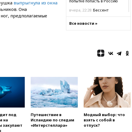
попытке попасть в Россию
евушка
выпрыгнула из окна
льников. Она
вчера, 22:28
Бессент
 ног, предполагаемые
анонсировал скорое
соглашение о прекращении
Все новости »
огня США и Ирана
вчера, 22:15
Три человека
получили ножевые ранения
при нападении в Чехии
вчера, 22:00
Путин поручил
выделить средства на новые
РЛС для Белгородской
области
вчера, 21:56
The Atlantic: Маск
отказал Украине в
использовании Starlink для
атак вглубь РФ
вчера, 21:35
После пожара на
складе в Брянске возбудили
одит под
Путешествие в
Модный выбор: что
уголовное дело
м на
Исландию по следам
взять с собой в
вчера, 21:26
Лидеры сборной
ы закупают
«Интерстеллара»
отпуск?
РФ по гимнастике получили
ы