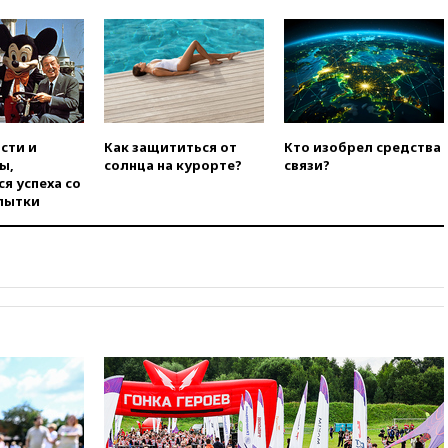
официальный отказ в визах от
Хорватии
вчера, 21:15
Пентагон
опубликовал 16 новых видео с
НЛО
вчера, 21:00
На границе
Украины с Польшей скопилось
сти и
Как защититься от
Кто изобрел средства
свыше 6,5 тысячи грузовиков
ы,
солнца на курорте?
связи?
я успеха со
вчера, 20:53
Швыдкой:
пытки
«Интервидение» точно
пройдет в 2026 году
вчера, 20:45
ПВО за день
сбила еще 75 украинских
беспилотников над Россией
вчера, 20:35
Велосипедист
погиб при атаке FPV-дрона в
Белгородской области
вчера, 20:30
Лидию Невзорову
заочно арестовали по делу о
финансировании