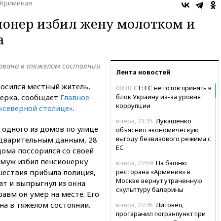
Криминал
ионер избил жену молотком и
а
рована в тяжелом состоянии
Лента новостей
росился местный житель,
00:30
FT: ЕС не готов принять в
верка, сообщает
Главное
блок Украину из-за уровня
коррупции
«северной столице»
.
вчера, 23:35
Лукашенко
 одного из домов по улице
объяснил экономическую
выгоду безвизового режима с
едварительным данным, 28
ЕС
дома поссорился со своей
 муж избил пенсионерку
вчера, 22:59
На башню
шествия прибыла полиция,
ресторана «Армения» в
Москве вернут утраченную
ат и выпрыгнул из окна
скульптуру балерины
равм он умер на месте. Его
на в тяжелом состоянии.
вчера, 22:45
Литовец
протаранил погранпункт при