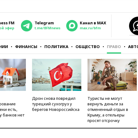
ness FM
Telegram
Канал в MAX
ой эфир
t.me/BFMnews
max.ru/bfm
НИИ
ФИНАНСЫ
ПОЛИТИКА
ОБЩЕСТВО
ПРАВО
АВТ
Дрон снова повредил
Туристы не могут
рование
турецкий сухогруз у
вернуть деньги за
еки есть,
берегов Новороссийска
отмененный отдых в
у банков нет
Крыму, а отельеры
просят отсрочку