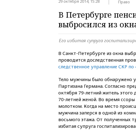
29 октября 2014, 15:28
Право
В Петербурге пенс
выбросился из окн
Его избитая супруга госпитализи
В Санкт-Петербурге из окна выб
проводится доследственная про
следственное управление СКР по 
Тело мужчины было обнаружено у
Партизана Германа. Согласно пр
октября 79-летний житель этого 
70-летней женой. Во время ссоры
молотком. Когда на место проис
мужчина заперся в одной из комн
восьмого этажа. От полученных т
избитая супруга госпитализирова