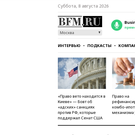
Суббота, 8 августа 2026
Busi
прям
Москва
ИНТЕРВЬЮ
ПОДКАСТЫ
КОМПА
СТИЛЬ
ТЕСТЫ
«Право вето находится в
Право на
Киеве» — Бовт об
рефинанси
«адских» санкциях
комбо-ипот
против РФ, которые
механизма 
поддержал Сенат США