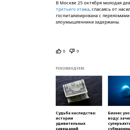
В Москве 25 октября молодая д
третьего этажа
, спасаясь от наси
госпитализирована с переломами
злоумышленники задержаны.
0
0
РЕКОМЕНДУЕМ:
Судьба наследства:
Бизнес ух
истории
воду: заче
удивительных
суперъяхт
завещаний
субмарин