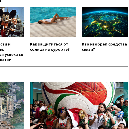
ы
погибла во Французских
Альпах
вчера, 19:00
Открытое
горение на складе в Брянске
ликвидировано
вчера, 18:55
Минобороны
отчиталось об ударах по двум
сти и
Как защититься от
Кто изобрел средства
украинским сухогрузам в
ы,
солнца на курорте?
связи?
Черном море
я успеха со
пытки
вчера, 18:47
Школьники из РФ
стали абсолютными
чемпионами на олимпиаде по
ИИ
вчера, 18:39
Два человека
погибли в результате удара
ВСУ по многоэтажке в Керчи
вчера, 18:25
Беспилотник
атаковал турецкий сухогруз у
побережья Новороссийска
вчера, 18:18
Товарооборот
Китая и России вырос в этом