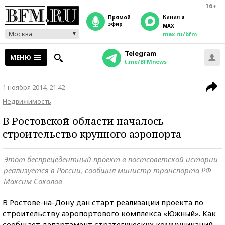
16+
Канал в
прямой
эфир
MAX
Москва
max.ru/bfm
Telegram
МЕНЮ
t.me/BFMnews
1 ноября 2014, 21:42
Недвижимость
В Ростовской области началось
строительство крупного аэропорта
Этот беспрецедентный проект в постсоветской истории
реализуется в России, сообщил министр транспорта РФ
Максим Соколов
В Ростове-на-Дону дан старт реализации проекта по
строительству аэропортового комплекса «Южный». Как
сообщает департамент стратегических коммуникаций