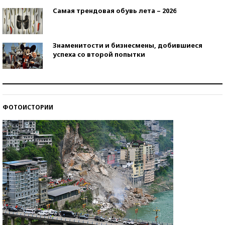
Самая трендовая обувь лета – 2026
Знаменитости и бизнесмены, добившиеся
успеха со второй попытки
Как защититься от солнца на курорте?
ФОТОИСТОРИИ
Кто изобрел средства связи?