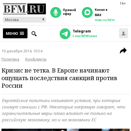
16+
Канал в
прямой
эфир
MAX
Москва
max.ru/bfm
Telegram
МЕНЮ
t.me/BFMnews
19 декабря 2014, 10:54
Политика
Конфликты
Кризис не тетка. В Европе начинают
ощущать последствия санкций против
России
Европейские политики называют условия, при которых
снимут санкции с РФ. Некоторые напрямую говорят, что
ограничительные меры плохо влияют не только на
российскую экономику, но и на экономики ЕС