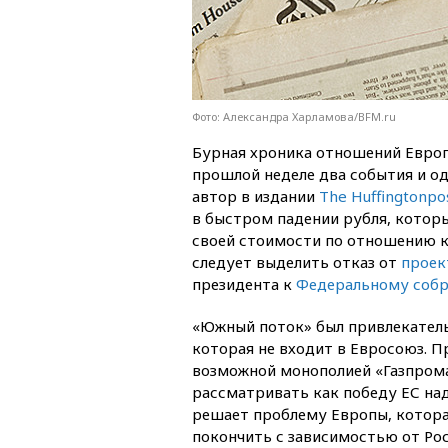
Фото: Александра Харламова/BFM.ru
Бурная хроника отношений Европ
прошлой неделе два события и о
автор в издании
The Huffingtonpo
в быстром падении рубля, которы
своей стоимости по отношению к
следует выделить отказ от
проек
президента к
Федеральному соб
«Южный поток» был привлекатель
которая не входит в Евросоюз. П
возможной монополией «Газпрома
рассматривать как победу ЕС над
решает проблему Европы, котора
покончить с зависимостью от Рос