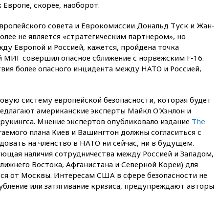
Таиланде погибли пять
Европе, скорее, наоборот.
человек
вропейского совета и Еврокомиссии Дональд Туск и Жан-
11:19
Россия рассчитывает
более не является «стратегическим партнером», но
заключить безвизовые
соглашения с Индонезией и
ду Европой и Россией, кажется, пройдена точка
Малайзией
й МИГ совершил опасное сближение с норвежским F-16.
твия более опасного инцидента между НАТО и Россией,
11:04
«Ведомости»: на партию
«Яблоко» ополчились
конкуренты
новую систему европейской безопасности, которая будет
10:59
Торговые центры и кафе
редлагают американские эксперты Майкл О'Хэнлон и
в России могут обязать
раздавать питьевую воду
укингса. Мнение экспертов опубликовало издание
The
бесплатно
агаемого плана Киев и Вашингтон должны согласиться с
довать на членство в НАТО ни сейчас, ни в будущем.
10:41
Бывшая глава брокера
Mind Money Юлия Хандошко
ующая наличия сотрудничества между Россией и Западом,
признала свою вину
лижнего Востока, Афганистана и Северной Кореи) для
ься от Москвы. Интересам США в сфере безопасности не
10:41
Пашинян: Армения
понимает невозможность
лубление или затягивание кризиса, предупреждают авторы
одновременного членства в
ЕС и ЕАЭС
10:21
ФСБ задержала более