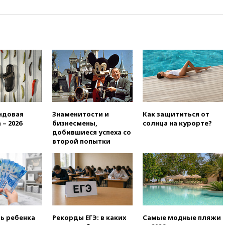
против «родильного туризма»
в США
04:00
Суд взыскал почти 5 млн
рублей в пользу семьи
отравившегося в детсаду
мальчика
03:00
МИД РФ: попытки Запада
рассорить Россию и Казахстан
обречены на провал
02:00
Ни один водоем Англии
ндовая
Знаменитости и
Как защититься от
не соответствует нормам
 – 2026
бизнесмены,
солнца на курорте?
химической безопасности
добившиеся успеха со
01:00
Трамп: США сами
второй попытки
нуждаются в дальнобойных
ракетах и системах Patriot
00:01
Трамп заявил о
необходимости пополнения
арсенала США
вчера, 23:28
Слуцкий призвал
признать «Яблоко»
ть ребенка
Рекорды ЕГЭ: в каких
Самые модные пляжи