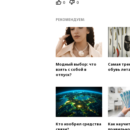
0
0
РЕКОМЕНДУЕМ:
Модный выбор: что
Самая тре
взять с собой в
обувь лета
отпуск?
Кто изобрел средства
Как научи
связи?
правильно