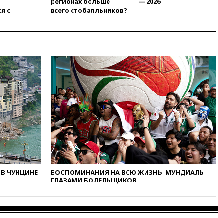
нежелательной организацией
регионах больше
— 2026
я с
всего стобалльников?
вчера, 23:15
В Смоленске
ребенок и женщина погибли
при падении деревьев во
время урагана
вчера, 22:55
В Москве в
пятницу ожидаются ливни
вчера, 22:35
Винисиус
продлил контракт с «Реалом»
до 2032 года
вчера, 22:28
Отказаться от
российского гражданства
станет значительно дороже
вчера, 22:20
Путин назвал 76-ю
гвардейскую десантно-
штурмовую дивизию
В ЧУНЦИНЕ
ВОСПОМИНАНИЯ НА ВСЮ ЖИЗНЬ. МУНДИАЛЬ
легендарной
ГЛАЗАМИ БОЛЕЛЬЩИКОВ
вчера, 22:15
Путин заслушал
доклад о ситуации на
добропольском направлении