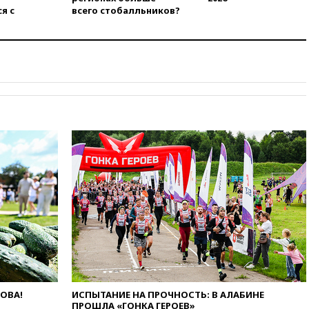
принципам ЕАЭС
я с
всего стобалльников?
09:06
Гендиректора
удмуртской «Ижавиа»
попросили уволиться
08:51
Осужденный в России
американец Гилман
находится при смерти
08:22
В Екатеринбурге
атакован склад Wildberries
07:52
В Таиланде ученик
устроил стрельбу в школе:
есть жертвы
07:00
Лесной пожар в 30
километрах от Ванкувера
привел к эвакуации жителей
06:00
Суд обязал Meta
выплатить $567 млн по делу о
вреде психическому
здоровью детей
ЛОВА!
ИСПЫТАНИЕ НА ПРОЧНОСТЬ: В АЛАБИНЕ
05:51
Трамп подписал указ
ПРОШЛА «ГОНКА ГЕРОЕВ»