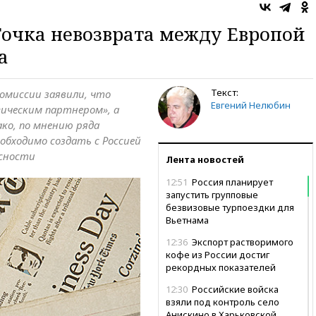
Точка невозврата между Европой
а
Текст:
комиссии заявили, что
Евгений Нелюбин
гическим партнером», а
ко, по мнению ряда
обходимо создать с Россией
асности
Лента новостей
12:51
Россия планирует
запустить групповые
безвизовые турпоездки для
Вьетнама
12:36
Экспорт растворимого
кофе из России достиг
рекордных показателей
12:30
Российские войска
взяли под контроль село
Анискино в Харьковской