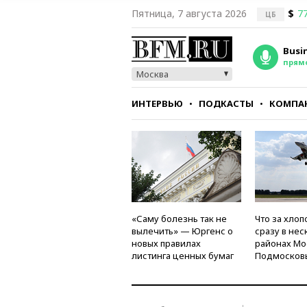
Пятница, 7 августа 2026
$
77
ЦБ
Busi
прям
Москва
ИНТЕРВЬЮ
ПОДКАСТЫ
КОМПА
СТИЛЬ
ТЕСТЫ
«Саму болезнь так не
Что за хлоп
вылечить» — Юргенс о
сразу в нес
новых правилах
районах Мо
листинга ценных бумаг
Подмосков