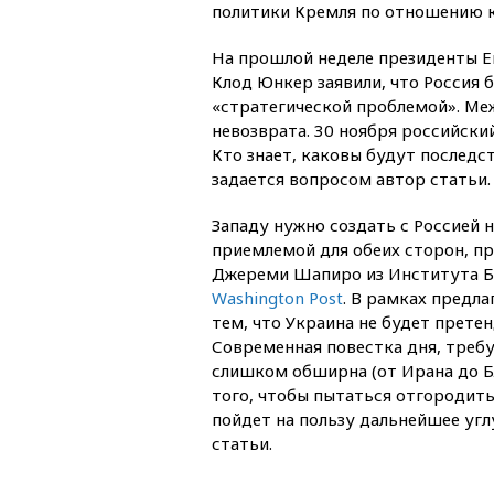
политики Кремля по отношению к 
На прошлой неделе президенты Е
Клод Юнкер заявили, что Россия 
«стратегической проблемой». Меж
невозврата. 30 ноября российски
Кто знает, каковы будут последс
задается вопросом автор статьи.
Западу нужно создать с Россией 
приемлемой для обеих сторон, п
Джереми Шапиро из Института Бр
Washington Post
. В рамках предл
тем, что Украина не будет претен
Современная повестка дня, треб
слишком обширна (от Ирана до Б
того, чтобы пытаться отгородит
пойдет на пользу дальнейшее уг
статьи.