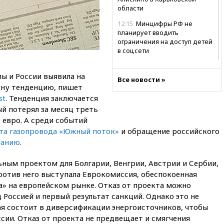
области
12:15
Минцифры РФ не
планирует вводить
ограничения на доступ детей
в соцсети
11:58
Резаи: Иран не допустит
открытия второго маршрута в
ы и России выявила на
Все новости »
Ормузском проливе
дну тенденцию, пишет
st
. Тенденция заключается
11:48
Жители Москвы и
й потерял за месяц треть
Подмосковья сообщили о
громких взрывах
 евро. А среди событий
та газопровода «Южный поток»
и обращение российского
11:41
ТПП предлагает
ранию
.
изменить процедуру
банкротства для
пострадавших от атак БПЛА
ным проектом для Болгарии, Венгрии, Австрии и Сербии,
продавцов
ротив него выступала Еврокомиссия, обеспокоенная
» на европейском рынке. Отказ от проекта можно
11:38
Шадаев исключил
запуск мессенджера на
 Россией и первый результат санкций. Однако это не
«Госуслугах»
я состоит в диверсификации энергоисточников, чтобы
сии. Отказ от проекта не предвещает и смягчения
11:22
При стрельбе в школе в