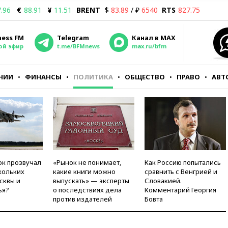
.96
€
88.91
¥
11.51
BRENT
$
83.89
/ ₽
6540
RTS
827.75
ness FM
Telegram
Канал в MAX
ой эфир
t.me/BFMnews
max.ru/bfm
НИИ
ФИНАНСЫ
ПОЛИТИКА
ОБЩЕСТВО
ПРАВО
АВТ
ок прозвучал
«Рынок не понимает,
Как Россию попытались
кольких
какие книги можно
сравнить с Венгрией и
сквы и
выпускать» — эксперты
Словакией.
ья?
о последствиях дела
Комментарий Георгия
против издателей
Бовта