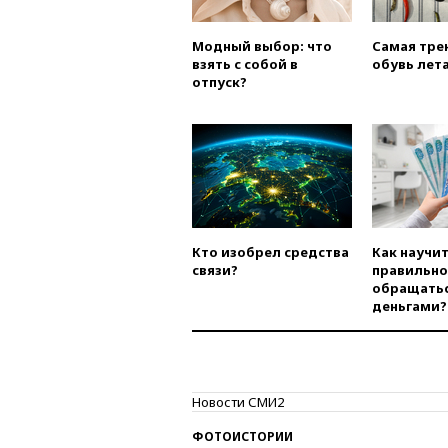
Модный выбор: что
Самая тре
взять с собой в
обувь лета
отпуск?
Кто изобрел средства
Как научи
связи?
правильно
обращатьс
деньгами?
Новости СМИ2
ФОТОИСТОРИИ