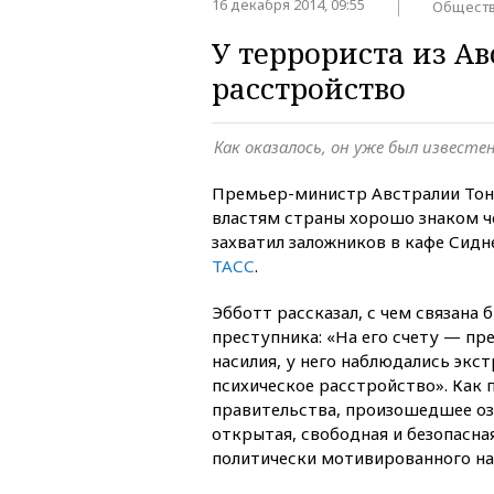
16 декабря 2014, 09:55
Общест
У террориста из А
расстройство
Как оказалось, он уже был извест
Премьер-министр Австралии Тони
властям страны хорошо знаком ч
захватил заложников в кафе Сид
ТАСС
.
Эбботт рассказал, с чем связана 
преступника: «На его счету — пр
насилия, у него наблюдались экс
психическое расстройство». Как 
правительства, произошедшее озн
открытая, свободная и безопасна
политически мотивированного на