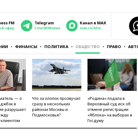
ness FM
Telegram
Канал в MAX
ой эфир
t.me/BFMnews
max.ru/bfm
НИИ
ФИНАНСЫ
ПОЛИТИКА
ОБЩЕСТВО
ПРАВО
АВТ
матель — о
Что за хлопок прозвучал
«Родина» подала в
рджбэк в
сразу в нескольких
Верховный суд иск об
ие разрушает
районах Москвы и
отмене регистрации
ежду
Подмосковья?
«Яблока» на выборах в
 клиентом
Госдуму