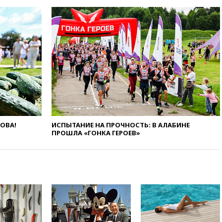
крокодила, лису и других
животных
12:51
Россия планирует
запустить групповые
безвизовые турпоездки для
Вьетнама
12:36
Экспорт растворимого
кофе из России достиг
рекордных показателей
12:30
Российские войска
взяли под контроль село
Анискино в Харьковской
ЛОВА!
ИСПЫТАНИЕ НА ПРОЧНОСТЬ: В АЛАБИНЕ
ПРОШЛА «ГОНКА ГЕРОЕВ»
области
12:15
Минцифры РФ не
планирует вводить
ограничения на доступ детей
в соцсети
11:58
Резаи: Иран не допустит
открытия второго маршрута в
Ормузском проливе