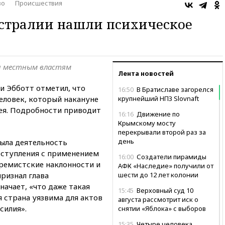
во
Происшествия
встралии нашли психическое
ен местным властям
Лента новостей
 Эбботт отметил, что
16:50
В Братиславе загорелся
еловек, который накануне
крупнейший НПЗ Slovnaft
нея. Подробности приводит
16:16
Движение по
Крымскому мосту
перекрывали второй раз за
день
была деятельность
еступления с применением
16:00
Создатели пирамиды
тремистские наклонности и
АФК «Наследие» получили от
признал глава
шести до 12 лет колонии
ачает, «что даже такая
15:45
Верховный суд 10
я страна уязвима для актов
августа рассмотрит иск о
силия».
снятии «Яблока» с выборов
15:35
Четыре человека