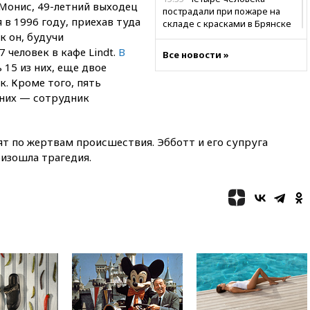
 Монис, 49-летний выходец
пострадали при пожаре на
я в 1996 году, приехав туда
складе с красками в Брянске
к он, будучи
15:15
«Аэрофлот» с 1 октября
 человек в кафе Lindt.
В
Все новости »
возобновит ежедневные
15 из них, еще двое
рейсы в Абу-Даби
к. Кроме того, пять
14:52
Турция, Саудовская
 них — сотрудник
Аравия и Пакистан
объединились в военный
альянс
т по жертвам происшествия. Эбботт и его супруга
14:39
Экс-издатель Popcorn
оизошла трагедия.
Books получил условный срок
по делу о пропаганде ЛГБТ
14:34
Минпромторг не
намерен сокращать перечень
товаров для параллельного
импорта
14:14
Роспотребнадзор
одобрил открытие сезона на
105 пляжах в Анапе
14:09
Глава Тувы включил