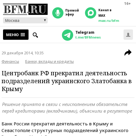
16+
Канал в
прямой
эфир
MAX
Москва
max.ru/bfm
Telegram
МЕНЮ
t.me/BFMnews
29 декабря 2014, 10:35
Финансы
Банки, вклады и кредиты
Центробанк РФ прекратил деятельность
подразделений украинского Златобанка в
Крыму
Решение принято в связи с неисполнением обязательств
перед кредиторами (вкладчиками), объяснили в регуляторе
Банк России прекратил деятельность в Крыму и
Севастополе структурных подразделений украинского