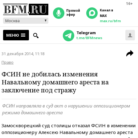
16+
Канал в
прямой
эфир
MAX
Москва
max.ru/bfm
Telegram
МЕНЮ
t.me/BFMnews
31 декабря 2014, 11:18
Право
ФСИН не добилась изменения
Навальному домашнего ареста на
заключение под стражу
ФСИН направляла в суд акт о нарушении оппозиционером
режима домашнего ареста
Замоскворецкий суд столицы отказал ФСИН в изменении
оппозиционеру Алексею Навальному домашнего ареста