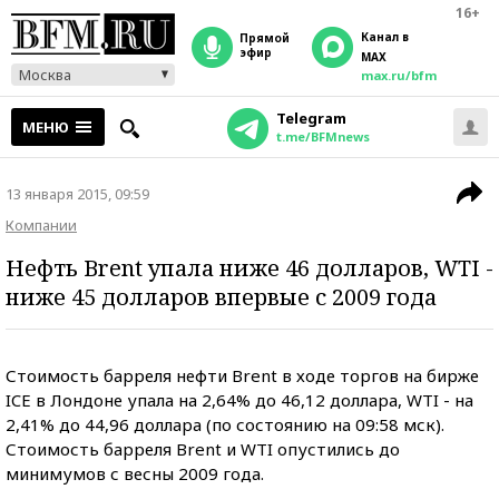
16+
Канал в
прямой
эфир
MAX
Москва
max.ru/bfm
Telegram
МЕНЮ
t.me/BFMnews
13 января 2015, 09:59
Компании
Нефть Brent упала ниже 46 долларов, WTI -
ниже 45 долларов впервые с 2009 года
Стоимость барреля нефти Brent в ходе торгов на бирже
ICE в Лондоне упала на 2,64% до 46,12 доллара, WTI - на
2,41% до 44,96 доллара (по состоянию на 09:58 мск).
Стоимость барреля Brent и WTI опустились до
минимумов с весны 2009 года.