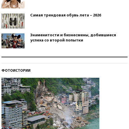
Самая трендовая обувь лета – 2026
Знаменитости и бизнесмены, добившиеся
успеха со второй попытки
Как защититься от солнца на курорте?
ФОТОИСТОРИИ
Кто изобрел средства связи?