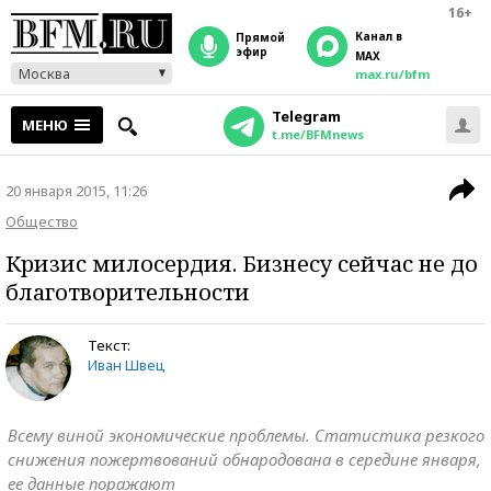
16+
Канал в
прямой
эфир
MAX
Москва
max.ru/bfm
Telegram
МЕНЮ
t.me/BFMnews
20 января 2015, 11:26
Общество
Кризис милосердия. Бизнесу сейчас не до
благотворительности
Текст:
Иван Швец
Всему виной экономические проблемы. Статистика резкого
снижения пожертвований обнародована в середине января,
ее данные поражают