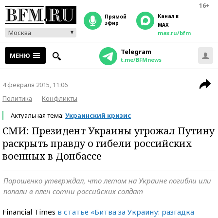
16+
Канал в
прямой
эфир
MAX
Москва
max.ru/bfm
Telegram
МЕНЮ
t.me/BFMnews
4 февраля 2015, 11:06
Политика
Конфликты
Актуальная тема:
Украинский кризис
СМИ: Президент Украины угрожал Путину
раскрыть правду о гибели российских
военных в Донбассе
Порошенко утверждал, что летом на Украине погибли или
попали в плен сотни российских солдат
Financial Times
в статье «Битва за Украину: разгадка