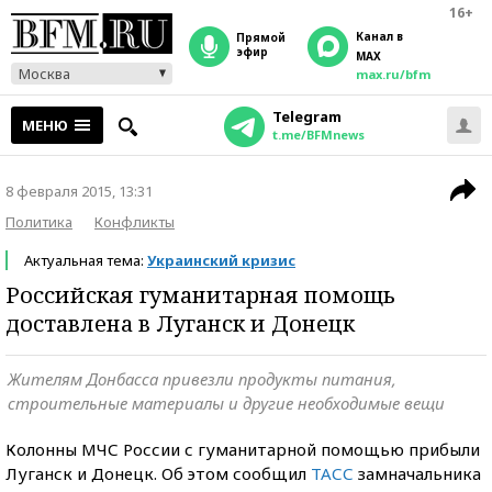
16+
Канал в
прямой
эфир
MAX
Москва
max.ru/bfm
Telegram
МЕНЮ
t.me/BFMnews
8 февраля 2015, 13:31
Политика
Конфликты
Актуальная тема:
Украинский кризис
Российская гуманитарная помощь
доставлена в Луганск и Донецк
Жителям Донбасса привезли продукты питания,
строительные материалы и другие необходимые вещи
Колонны МЧС России с гуманитарной помощью прибыли
Луганск и Донецк. Об этом сообщил
ТАСС
замначальника