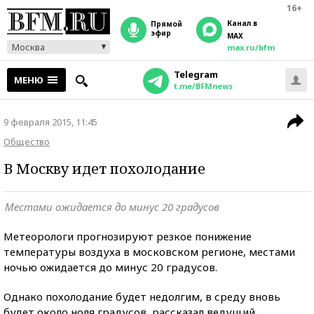
16+
Канал в
прямой
эфир
MAX
Москва
max.ru/bfm
Telegram
МЕНЮ
t.me/BFMnews
9 февраля 2015, 11:45
Общество
В Москву идет похолодание
Местами ожидается до минус 20 градусов
Метеорологи прогнозируют резкое понижение
температуры воздуха в московском регионе, местами
ночью ожидается до минус 20 градусов.
Однако похолодание будет недолгим, в среду вновь
будет около ноля градусов, рассказал ведущий