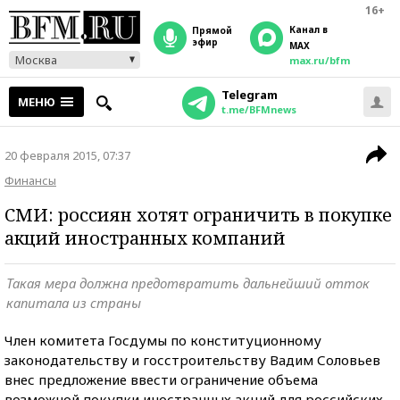
16+
Канал в
прямой
эфир
MAX
Москва
max.ru/bfm
Telegram
МЕНЮ
t.me/BFMnews
20 февраля 2015, 07:37
Финансы
СМИ: россиян хотят ограничить в покупке
акций иностранных компаний
Такая мера должна предотвратить дальнейший отток
капитала из страны
Член комитета Госдумы по конституционному
законодательству и госстроительству Вадим Соловьев
внес предложение ввести ограничение объема
возможной покупки иностранных акций для российских