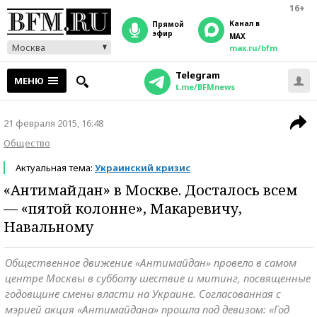
16+
Канал в
прямой
эфир
MAX
Москва
max.ru/bfm
Telegram
МЕНЮ
t.me/BFMnews
21 февраля 2015, 16:48
Общество
Актуальная тема:
Украинский кризис
«Антимайдан» в Москве. Досталось всем
— «пятой колонне», Макаревичу,
Навальному
Общественное движение «Антимайдан» провело в самом
центре Москвы в субботу шествие и митинг, посвященные
годовщине смены власти на Украине. Согласованная с
мэрией акция «Антимайдана» прошла под девизом: «Год