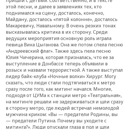
пришли с детьми. Соответственно, и в тексте
этой песни, и далее в заявлениях тех, кто
поднимался на сцену, досталось, конечно,
Майдану, досталось «пятой колонне», досталось
Макаревичу, Навальному. В очень резких тонах
высказывалась критика в их сторону. Среди
ведущих мероприятия основную роль играла
певица Вика Цыганова. Она же потом спела песню
«Андреевский флаг». Также здесь пела песню
Юлия Чичерина, которая призналась, что ее за
выступление в Донбассе теперь объявили в
розыск и назвали террористкой. А также выступал
лидер байк-клуба «Ночные волки» Хирург. Могу
сказать, что люди стали подтягиваться к метро
сразу после того, как митинг начался. Многие,
подходя от ЦУМа к станции метро «Театральная»,
на митинге решали не задерживаться и шли сразу
в сторону метро, где людей встречал немолодой
мужчина криком: «Вы — предатели Родины, вы
— предатели Путина. Почему вы уходите с
митинга?». Люди опускали глаза в пол и шли