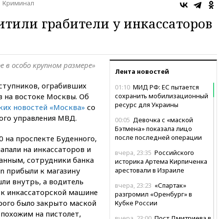
Криминал
итили грабители у инкассаторов
ое в особо крупном размере»
Лента новостей
еступников, ограбивших
01:10
МИД РФ: ЕС пытается
в на востоке Москвы. Об
сохранить мобилизационный
ресурс для Украины
ких новостей «Москва»
со
ного управления МВД.
00:05
Девочка с «маской
Бэтмена» показала лицо
после последней операции
0 на проспекте Буденного,
напали на инкассаторов и
вчера, 23:35
Российского
данным, сотрудники банка
историка Артема Кирпиченка
an прибыли к магазину
арестовали в Израиле
ли внутрь, а водитель
вчера, 23:23
«Спартак»
т к инкассаторской машине
разгромил «Оренбург» в
рого было закрыто маской
Кубке России
 похожим на пистолет,
вчера, 23:00
Пост Дмитриева в