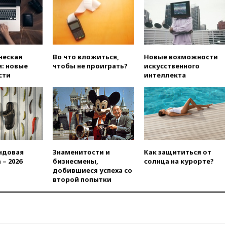
вчера, 21:35
Машков: в РФ
подготовили концепцию
развития театрального
искусства до 2035 года
вчера, 21:21
Правительство
ческая
Во что вложиться,
Новые возможности
РФ разрешило продажу
: новые
чтобы не проиграть?
искусственного
бензина старых
сти
интеллекта
экологических классов
вчера, 21:15
Путин обсудил с
Машковым 150-летие Союза
театральных деятелей
вчера, 20:47
Newsweek:
«взрывная» диарея охватила
47 из 50 штатов США
ндовая
Знаменитости и
Как защититься от
 – 2026
бизнесмены,
солнца на курорте?
вчера, 20:35
ПВО за 12 часов
добившиеся успеха со
сбила 200 украинских
второй попытки
беспилотников
вчера, 20:20
Третий комплект
золотых медалей выиграли на
ЧЕ российские синхронистки