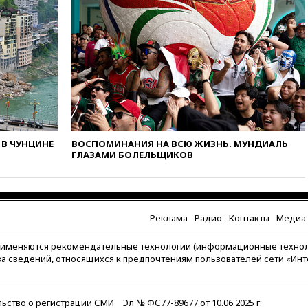
вчера, 17:58
ЕС отменил
временную защиту для
военнообязанных украинцев
вчера, 17:45
Шуваев сообщил
об учащении атак ВСУ на
Белгородскую область
вчера, 17:35
Шуваев за два с
половиной месяца посетил
все округа Белгородской
В ЧУНЦИНЕ
ВОСПОМИНАНИЯ НА ВСЮ ЖИЗНЬ. МУНДИАЛЬ
области
ГЛАЗАМИ БОЛЕЛЬЩИКОВ
вчера, 17:25
Путин встретился
с врио губернатора
Белгородской области
Шуваевым
Реклама
Радио
Контакты
Медиа-
вчера, 17:20
«Ведомости»:
начальник тыла Санчик не
рименяются рекомендательные технологии (информационные техно
справился с возросшими
за сведений, относящихся к предпочтениям пользователей сети «Ин
объемами работ
вчера, 17:15
В аэропорту Сочи
введен план «Ковер»
ьство о регистрации СМИ
Эл № ФС77-89677 от 10.06.2025 г.