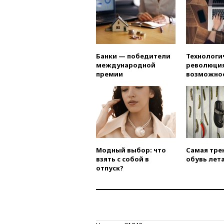
Банки — победители
Технологи
международной
революция
премии
возможно
Модный выбор: что
Самая тре
взять с собой в
обувь лета
отпуск?