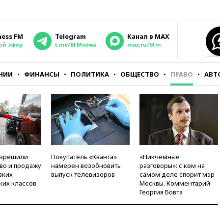
ness FM
Telegram
Канал в MAX
ой эфир
t.me/BFMnews
max.ru/bfm
НИИ
ФИНАНСЫ
ПОЛИТИКА
ОБЩЕСТВО
ПРАВО
АВТ
азрешили
Покупатель «Кванта»
«Никчемные
во и продажу
намерен возобновить
разговоры»: с кем на
зких
выпуск телевизоров
самом деле спорит мэр
ких классов
Москвы. Комментарий
Георгия Бовта