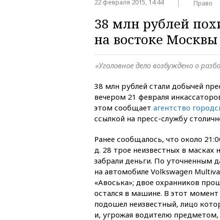
22 февраля 2015, 14:44
Право
38 млн рублей пох
на востоке Москвы
«Уголовное дело возбуждено о разб
38 млн рублей стали добычей пр
вечером 21 февраля инкассаторо
этом сообщает
агентство городс
ссылкой на пресс-службу столич
Ранее сообщалось, что около 21:0
д. 28 трое неизвестных в масках 
забрали деньги. По уточненным 
на автомобиле Volkswagen Multiv
«Авоська»; двое охранников прош
остался в машине. В этот момен
подошел неизвестный, лицо кото
и, угрожая водителю предметом,