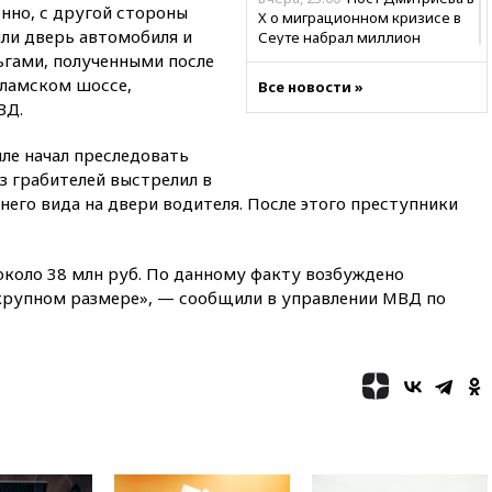
нно, с другой стороны
X о миграционном кризисе в
ыли дверь автомобиля и
Сеуте набрал миллион
просмотров
ьгами, полученными после
оламском шоссе,
Все новости »
вчера, 22:49
Минпромторг:
ВД.
банкротство «Кванта» не
означает прекращения
производства телевизоров в
ле начал преследовать
РФ
з грабителей выстрелил в
днего вида на двери водителя. После этого преступники
вчера, 22:35
Семь грузовых
вагонов сошли с рельсов в
Оренбургской области
коло 38 млн руб. По данному факту возбуждено
вчера, 22:22
Минфин: в июле
о крупном размере», — сообщили в управлении МВД по
выросли нефтегазовые
доходы российского бюджета
вчера, 22:15
Аксаков: ЦБ
согласовал первый стандарт
исламского банкинга
вчера, 21:43
Организаторы
«Интервидения»
подтвердили, что конкурс
пройдет в Саудовской Аравии