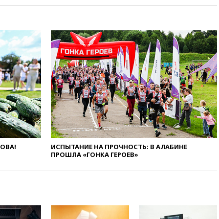
вчера, 20:15
ТАСС: жизни
главы «Уралдронзавода»
после взрыва ничего не
угрожает
вчера, 20:08
По всей Грузии
снова отключилось
электричество
вчера, 20:00
Зеленский связал
дефицит ракет с попыткой
Запада принудить Киев к
уступкам
вчера, 19:45
Памфилова: ЦИК
примет беспрецедентные
меры безопасности во время
ЛОВА!
ИСПЫТАНИЕ НА ПРОЧНОСТЬ: В АЛАБИНЕ
выборов
ПРОШЛА «ГОНКА ГЕРОЕВ»
вчера, 19:35
Памфилова
сообщила об омоложении
партийных списков на выборах
в Госдуму
вчера, 19:25
Путин
прокомментировал первый