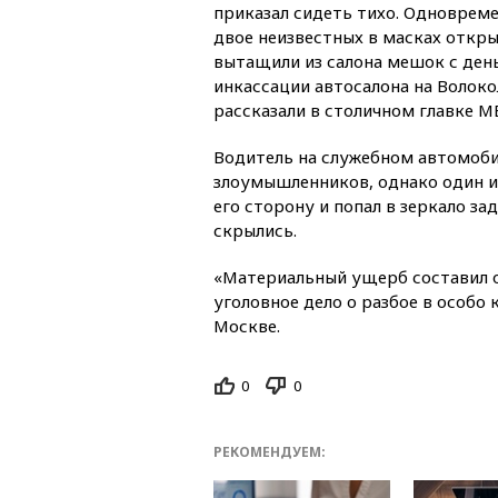
приказал сидеть тихо. Одновреме
двое неизвестных в масках откр
вытащили из салона мешок с ден
инкассации автосалона на Волок
рассказали в столичном главке М
Водитель на служебном автомоби
злоумышленников, однако один и
его сторону и попал в зеркало за
скрылись.
«Материальный ущерб составил о
уголовное дело о разбое в особ
Москве.
0
0
РЕКОМЕНДУЕМ: