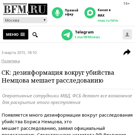
16+
Канал в
прямой
эфир
MAX
Москва
max.ru/bfm
Telegram
МЕНЮ
t.me/BFMnews
3 марта 2015, 18:10
Политика
СК: дезинформация вокруг убийства
Немцова мешает расследованию
Оперативные сотрудники МВД, ФСБ делают все возможное
для раскрытия этого преступления
Появляется много дезинформации вокруг расследования
убийства Бориса Немцова, это
мешает расследованию, заявил официальный
представитель Следственного комитета РФ Владимир