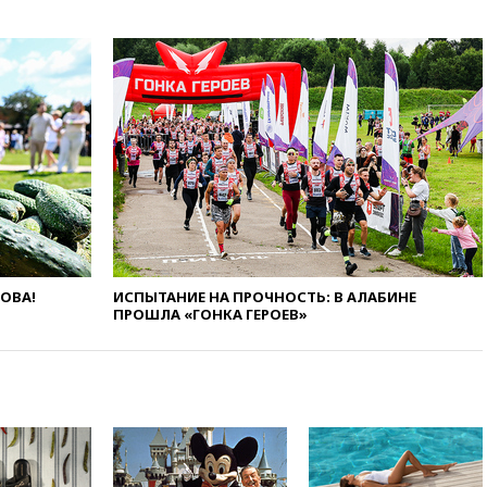
Европы в прыжках с 10-
метровой вышки
вчера, 21:10
РФ не получала
обращений о прекращении
концессии строительства ж/д
в Армении
вчера, 21:00
В России вновь
обсуждают эксперимент по
онлайн-продаже алкоголя
вчера, 20:45
Матвиенко:
россиянам могут
рекомендовать не посещать
Армению
ЛОВА!
ИСПЫТАНИЕ НА ПРОЧНОСТЬ: В АЛАБИНЕ
ПРОШЛА «ГОНКА ГЕРОЕВ»
вчера, 20:35
ПВО за день
сбила еще 281 украинский
беспилотник над Россией
вчера, 20:27
Ямпольская
призвала оптимизировать
олимпиады для поступления в
вузы