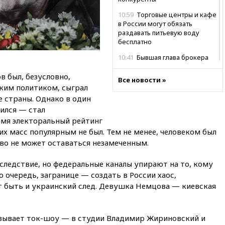
10:59
Торговые центры и кафе
в России могут обязать
раздавать питьевую воду
бесплатно
10:41
Бывшая глава брокера
Mind Money Юлия Хандошко
признала свою вину
 был, безусловно,
Все новости »
ким политиком, сыграл
10:41
Пашинян: Армения
 страны. Однако в один
понимает невозможность
ился — стал
одновременного членства в
ЕС и ЕАЭС
емя электоральный рейтинг
х масс популярным не был. Тем не менее, человеком был
10:21
ФСБ задержала более
во не может оставаться незамеченным.
20 сотрудников пунктов
обмена криптовалюты в
«Москве-Сити»
следствие, но федеральные каналы упирают на то, кому
 очередь, загранице — создать в России хаос,
10:13
Минтранс предлагает
 быть и украинский след. Девушка Немцова — киевская
тратить средства дорожных
фондов на защиту трасс от
БПЛА
вывает ток-шоу — в студии Владимир Жириновский и
09:56
Хакеры нашли