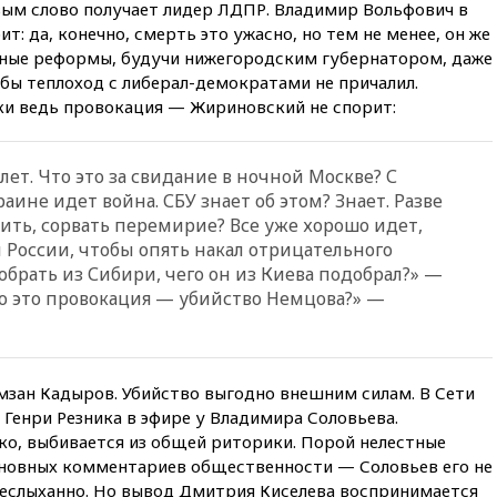
документы об ударах ВСУ по
вым слово получает лидер ЛДПР. Владимир Вольфович в
нефтяным терминалам в
т: да, конечно, смерть это ужасно, но тем не менее, он же
России
дные реформы, будучи нижегородским губернатором, даже
обы теплоход с либерал-демократами не причалил.
09:49
WSJ: Трамп «сходит с
ума» из-за сообщений в СМИ
аки ведь провокация — Жириновский не спорит:
об истощении боеприпасов у
США
лет. Что это за свидание в ночной Москве? С
09:36
Исландия и Черногория
в 2028 году могут войти в
аине идет война. СБУ знает об этом? Знает. Разве
состав Евросоюза
ить, сорвать перемирие? Все уже хорошо идет,
й России, чтобы опять накал отрицательного
09:18
Пашинян сообщил о
приверженности Армении
брать из Сибири, чего он из Киева подобрал?» —
основополагающим
то это провокация — убийство Немцова?» —
принципам ЕАЭС
09:06
Гендиректора
удмуртской «Ижавиа»
попросили уволиться
амзан Кадыров. Убийство выгодно внешним силам. В Сети
Генри Резника в эфире у Владимира Соловьева.
08:51
Осужденный в России
американец Гилман
ко, выбивается из общей риторики. Порой нелестные
находится при смерти
основных комментариев общественности — Соловьев его не
 неслыханно. Но вывод Дмитрия Киселева воспринимается
08:22
В Екатеринбурге