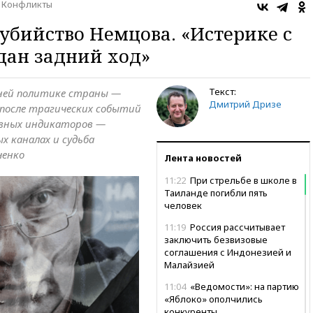
Конфликты
 убийство Немцова. «Истерике с
дан задний ход»
Текст:
ней политике страны —
Дмитрий Дризе
 после трагических событий
авных индикаторов —
х каналах и судьба
ченко
Лента новостей
11:22
При стрельбе в школе в
Таиланде погибли пять
человек
11:19
Россия рассчитывает
заключить безвизовые
соглашения с Индонезией и
Малайзией
11:04
«Ведомости»: на партию
«Яблоко» ополчились
конкуренты