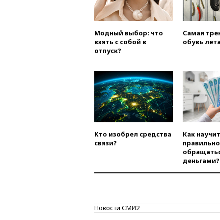
Модный выбор: что
Самая тре
взять с собой в
обувь лета
отпуск?
Кто изобрел средства
Как научи
связи?
правильно
обращатьс
деньгами?
Новости СМИ2