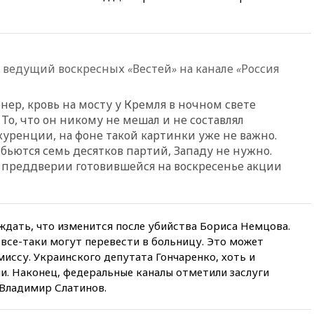
атакован склад Wildberries
07:52
В Таиланде ученик
устроил стрельбу в школе:
есть жертвы
, ведущий воскресных
Вестей
на канале
Россия
«
»
«
07:00
Лесной пожар в 30
километрах от Ванкувера
ер, кровь на мосту у Кремля в ночном свете
привел к эвакуации жителей
То, что он никому не мешал и не составлял
06:00
Суд обязал Meta
уренции, на фоне такой картинки уже не важно.
выплатить $567 млн по делу о
и бьются семь десятков партий, Западу не нужно.
вреде психическому
здоровью детей
в преддверии готовившейся на воскресенье акции
05:51
Трамп подписал указ
против «родильного туризма»
в США
ждать, что изменится после убийства Бориса Немцова.
04:00
Суд взыскал почти 5 млн
все-таки могут перевести в больницу. Это может
рублей в пользу семьи
иссу. Украинского депутата Гончаренко, хоть и
отравившегося в детсаду
мальчика
ли. Наконец, федеральные каналы отметили заслуги
Владимир Слатинов.
03:00
МИД РФ: попытки Запада
рассорить Россию и Казахстан