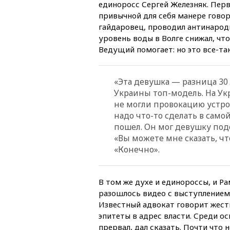
единоросс Сергей Железняк. Пер
привычной для себя манере говори
гайдаровец, проводил антинаро
уровень воды в Волге снижал, чт
Ведущий помогает: но это все-т
«Эта девушка — разница 30 
Украины топ-модель. На Укр
не могли провокацию устро
надо что-то сделать в само
пошел. Он мог девушку подо
«Вы можете мне сказать, ч
«Конечно».
В том же духе и единороссы, и Р
разошлось видео с выступлением 
Известный адвокат говорит жест
эпитеты в адрес власти. Среди 
прервал, дал сказать. Почти что