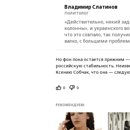
Владимир Слатинов
политолог
«Действительно, некий зад
колонны», и украинского воп
что это совпало, так получил
валко, с большими проблема
Но фон пока остается прежним —
российскую стабильность. Неиз
Ксению Собчак, что она — следу
0
0
РЕКОМЕНДУЕМ: