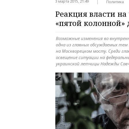
3 марта 2015, 21:49
Политика
Реакция власти на
«пятой колонной» 
Возможные изменения во внутрен
одна из главных обсуждаемых тем
на Москворецком мосту. Среди гл
освещение ситуации на федеральны
украинской летчицы Надежды Сав