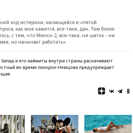
обречены на провал
02:00
Ни один водоем Англии
не соответствует нормам
химической безопасности
ний ход истерики, касающейся и «пятой
роса, как мне кажется, все-таки, дан. Тем более
01:00
Трамп: США сами
ось, с тем, что Минск-2, все-таки, ни шатко - ни
нуждаются в дальнобойных
ракетах и системах Patriot
ми, но начинает работать».
00:01
Трамп заявил о
необходимости пополнения
 Запад и его наймиты внутри страны раскачивают
арсенала США
вестный во время похорон Немцова предупреждает
вчера, 23:28
Слуцкий призвал
ющая.
признать «Яблоко»
нежелательной организацией
вчера, 23:15
В Смоленске
ребенок и женщина погибли
при падении деревьев во
время урагана
вчера, 22:55
В Москве в
пятницу ожидаются ливни
вчера, 22:35
Винисиус