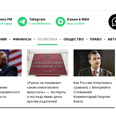
ness FM
Telegram
Канал в MAX
ой эфир
t.me/BFMnews
max.ru/bfm
НИИ
ФИНАНСЫ
ПОЛИТИКА
ОБЩЕСТВО
ПРАВО
АВТ
«Рынок не понимает,
Как Россию попытались
ании
какие книги можно
сравнить с Венгрией и
украинского
выпускать» — эксперты
Словакией.
есть
о последствиях дела
Комментарий Георгия
против издателей
Бовта