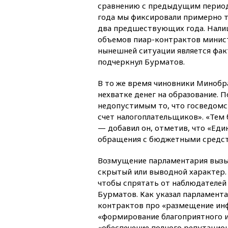
сравнению с предыдущим период
года мы фиксировали примерно та
два предшествующих года. Нали
объемов пиар-контрактов минист
нынешней ситуации является ф
подчеркнул Бурматов.
В то же время чиновники Минобр
нехватке денег на образование.
недопустимым то, что госведом
счет налогоплательщиков». «Тем 
— добавил он, отметив, что «Еди
обращения с бюджетными средст
Возмущение парламентария вызыв
скрытый или выводной характер.
чтобы спрятать от наблюдателей
Бурматов. Как указал парламент
контрактов про «размещение ин
«формирование благоприятного и
«обеспечение полного репутацио