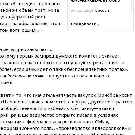
попытке попасть в Россию
ом. «В середине прошлого
кой же объем трат, но за
вчера, 22:28
Бессент
анонсировал скорое
цо двукратный рост
соглашение о прекращении
ерства образования, что в
Все новости »
огня США и Ирана
актом вопиющим»,—
вчера, 22:15
Три человека
получили ножевые ранения
при нападении в Чехии
а регулярно заявляют о
 Поэтому первый зампред думского комитета считает
вчера, 22:00
Путин поручил
выделить средства на новые
ства «поправляют свою пошатнувшуюся репутацию за
РЛС для Белгородской
более, если речь идет о таких беспрецедентных тратах»,
области
ная Россия» не может допустить столь вольного
вчера, 21:56
The Atlantic: Маск
вами.
отказал Украине в
использовании Starlink для
ает и то, что значительная часть закупок Минобра носит
атак вглубь РФ
 «Их явно пытались поместить внутрь других контрактов,
вчера, 21:35
После пожара на
 и общественности и избежать критики»,— заявил
складе в Брянске возбудили
арий, раньше ведомство открыто писало в условиях
уголовное дело
формации в федеральных и региональных СМИ»,
вчера, 21:26
Лидеры сборной
нформационного поля», «производство видеороликов» и
РФ по гимнастике получили
нно выгодного отражения деятельности Минобрнауки».