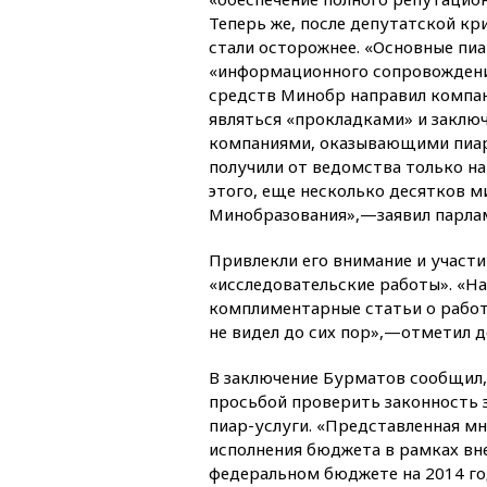
Теперь же, после депутатской к
стали осторожнее. «Основные пи
«информационного сопровождения
средств Минобр направил компан
являться «прокладками» и закл
компаниями, оказывающими пиар-
получили от ведомства только н
этого, еще несколько десятков м
Минобразования»,—заявил парла
Привлекли его внимание и участ
«исследовательские работы». «На
комплиментарные статьи о работ
не видел до сих пор»,—отметил д
В заключение Бурматов сообщил, 
просьбой проверить законность
пиар-услуги. «Представленная м
исполнения бюджета в рамках вн
федеральном бюджете на 2014 го