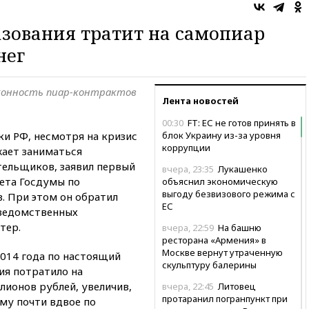
зования тратит на самопиар
нег
аконность пиар-контрактов
Лента новостей
00:30
FT: ЕС не готов принять в
ки РФ, несмотря на кризис
блок Украину из-за уровня
коррупции
ает заниматься
тельщиков, заявил первый
вчера, 23:35
Лукашенко
ета Госдумы по
объяснил экономическую
выгоду безвизового режима с
. При этом он обратил
ЕС
 ведомственных
тер.
вчера, 22:59
На башню
ресторана «Армения» в
Москве вернут утраченную
2014 года по настоящий
скульптуру балерины
ия потратило на
лионов рублей, увеличив,
вчера, 22:45
Литовец
протаранил погранпункт при
му почти вдвое по