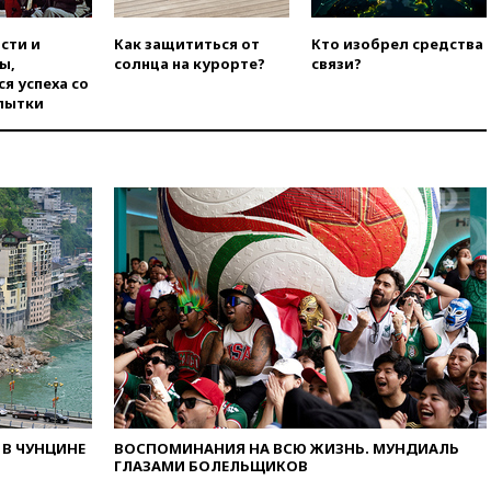
загорелся крупнейший НПЗ
Slovnaft
сти и
Как защититься от
Кто изобрел средства
вчера, 16:45
«Яблоко» подаст
ы,
солнца на курорте?
связи?
иск к депутату Госдумы
я успеха со
Алексею Журавлеву
пытки
вчера, 16:35
Мельникова и
еще шесть гимнастов сборной
России не получили визы на
ЧЕ
вчера, 16:16
Движение по
Крымскому мосту
перекрывали второй раз за
день
вчера, 16:00
Создатели
пирамиды АФК «Наследие»
получили от шести до 12 лет
колонии
вчера, 15:45
Верховный суд 10
августа рассмотрит иск о
В ЧУНЦИНЕ
ВОСПОМИНАНИЯ НА ВСЮ ЖИЗНЬ. МУНДИАЛЬ
снятии «Яблока» с выборов
ГЛАЗАМИ БОЛЕЛЬЩИКОВ
вчера, 15:35
Четыре человека