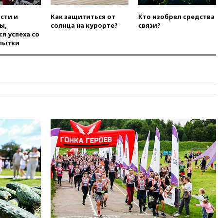
погибла во Французских
Альпах
сти и
Как защититься от
Кто изобрел средства
ы,
солнца на курорте?
связи?
вчера, 19:00
Открытое
я успеха со
горение на складе в Брянске
пытки
ликвидировано
вчера, 18:55
Минобороны
отчиталось об ударах по двум
украинским сухогрузам в
Черном море
вчера, 18:47
Школьники из РФ
стали абсолютными
чемпионами на олимпиаде по
ИИ
вчера, 18:39
Два человека
погибли в результате удара
ВСУ по многоэтажке в Керчи
вчера, 18:25
Беспилотник
атаковал турецкий сухогруз у
побережья Новороссийска
вчера, 18:18
Товарооборот
Китая и России вырос в этом