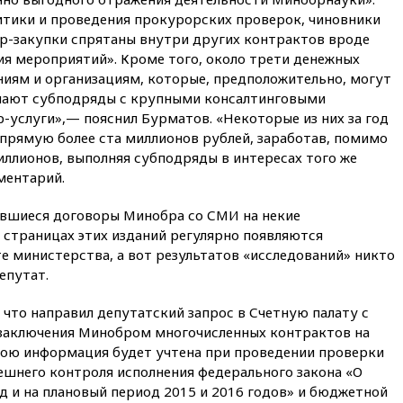
официальный отказ в визах от
ритики и проведения прокурорских проверок, чиновники
Хорватии
ар-закупки спрятаны внутри других контрактов вроде
вчера, 21:15
Пентагон
 мероприятий». Кроме того, около трети денежных
опубликовал 16 новых видео с
иям и организациям, которые, предположительно, могут
НЛО
ючают субподряды с крупными консалтинговыми
вчера, 21:00
На границе
услуги»,— пояснил Бурматов. «Некоторые из них за год
Украины с Польшей скопилось
апрямую более ста миллионов рублей, заработав, помимо
свыше 6,5 тысячи грузовиков
иллионов, выполняя субподряды в интересах того же
вчера, 20:53
Швыдкой:
ментарий.
«Интервидение» точно
пройдет в 2026 году
ившиеся договоры Минобра со СМИ на некие
 страницах этих изданий регулярно появляются
вчера, 20:45
ПВО за день
сбила еще 75 украинских
е министерства, а вот результатов «исследований» никто
беспилотников над Россией
епутат.
вчера, 20:35
Велосипедист
что направил депутатский запрос в Счетную палату с
погиб при атаке FPV-дрона в
Белгородской области
 заключения Минобром многочисленных контрактов на
ною информация будет учтена при проведении проверки
вчера, 20:30
Лидию Невзорову
ешнего контроля исполнения федерального закона «О
заочно арестовали по делу о
финансировании
д и на плановый период 2015 и 2016 годов» и бюджетной