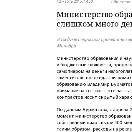
12 марта 2015, 14:50
Общество
Министерство обра
слишком много де
В Госдуме попросили проверить з
Минобра
Министерство образования и нау
и бюджетные сложности, продолж
самопиаром на деньги налогопла
заместитель председателя комит
образованию Владимир Бурматов
внимание на тот факт, что часть
контрактов носит скрытый харак
По данным Бурматова, с апреля 
момент министерство образован
собственный пиар свыше 400 мил
таким образом, расходы на рекла