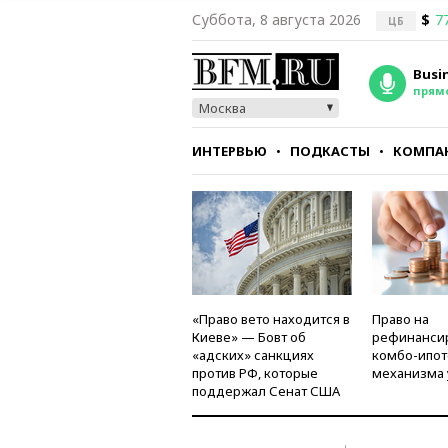
Суббота, 8 августа 2026
$
7
ЦБ
Busi
прям
Москва
ИНТЕРВЬЮ
ПОДКАСТЫ
КОМПА
СТИЛЬ
ТЕСТЫ
«Право вето находится в
Право на
Киеве» — Бовт об
рефинанси
«адских» санкциях
комбо-ипот
против РФ, которые
механизма 
поддержал Сенат США