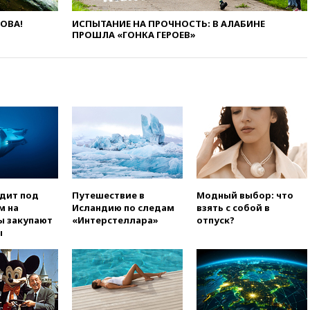
году более чем на четверть
ЛОВА!
ИСПЫТАНИЕ НА ПРОЧНОСТЬ: В АЛАБИНЕ
вчера, 17:55
Мужчина получил
ПРОШЛА «ГОНКА ГЕРОЕВ»
ранения при атаке дрона на
Белгородскую область
вчера, 17:48
Bloomberg:
авиакомпании США обязали
проверить самолеты Boeing на
наличие трещин
вчера, 17:35
В Казани
пятилетний ребенок погиб при
падении из окна десятого
этажа
одит под
Путешествие в
Модный выбор: что
вчера, 17:17
Bloomberg:
м на
Исландию по следам
взять с собой в
киберкомандование США
ы закупают
«Интерстеллара»
отпуск?
расследует серию
ы
самоубийств своих служащих
вчера, 17:00
Сняты
ограничения на полеты в
аэропорту Геленджика
вчера, 16:50
В Братиславе