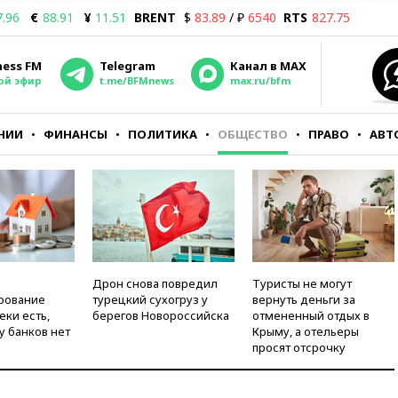
7.96
€
88.91
¥
11.51
BRENT
$
83.89
/ ₽
6540
RTS
827.75
ness FM
Telegram
Канал в MAX
ой эфир
t.me/BFMnews
max.ru/bfm
НИИ
ФИНАНСЫ
ПОЛИТИКА
ОБЩЕСТВО
ПРАВО
АВТ
Дрон снова повредил
Туристы не могут
рование
турецкий сухогруз у
вернуть деньги за
еки есть,
берегов Новороссийска
отмененный отдых в
у банков нет
Крыму, а отельеры
просят отсрочку