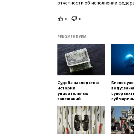
отчетности об исполнении федера
0
0
РЕКОМЕНДУЕМ:
Судьба наследства:
Бизнес ух
истории
воду: заче
удивительных
суперъяхт
завещаний
субмарин