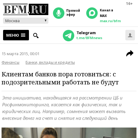
16+
Канал в
прямой
эфир
MAX
Москва
max.ru/bfm
Telegram
МЕНЮ
t.me/BFMnews
15 марта 2015, 00:01
Финансы
Банки, вклады и кредиты
Клиентам банков пора готовиться: с
подозрительными работать не будут
Эта инициатива, находящаяся на рассмотрении ЦБ и
Росфинмониторинга, касается как физических, так и
юридических лиц. Например, сомнения может вызвать
внесение денег на счет и снятие на следующий день