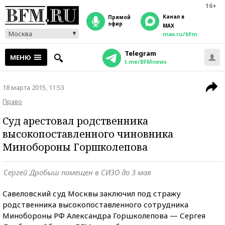
16+
Канал в
прямой
эфир
MAX
Москва
max.ru/bfm
Telegram
МЕНЮ
t.me/BFMnews
18 марта 2015, 11:53
Право
Суд арестовал родственника
высокопоставленного чиновника
Минобороны Горшколепова
Сергей Дробыш помещен в СИЗО до 3 мая
Савеловский суд Москвы заключил под стражу
родственника высокопоставленного сотрудника
Минобороны РФ Александра Горшколепова — Сергея