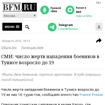
16+
Канал в
прямой
эфир
MAX
Москва
max.ru/bfm
Telegram
МЕНЮ
t.me/BFMnews
18 марта 2015, 18:13
Общество
Происшествия
СМИ: число жертв нападения боевиков в
Тунисе возросло до 19
Убиты двое боевиков, третий арестован. В ходе операции
погиб полицейский
Число жертв нападения боевиков в Тунисе возросло до
19 из них 16 туристов, сообщило агентство
France Presse.
Операция тунисских силовиков в музее Бардо, где