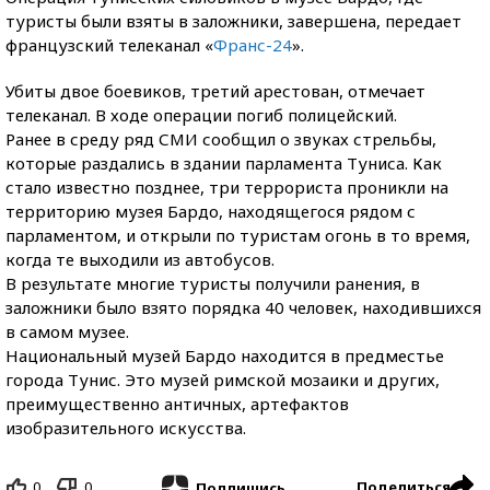
туристы были взяты в заложники, завершена, передает
французский телеканал «
Франс-24
».
Убиты двое боевиков, третий арестован, отмечает
телеканал. В ходе операции погиб полицейский.
Ранее в среду ряд СМИ сообщил о звуках стрельбы,
которые раздались в здании парламента Туниса. Как
стало известно позднее, три террориста проникли на
территорию музея Бардо, находящегося рядом с
парламентом, и открыли по туристам огонь в то время,
когда те выходили из автобусов.
В результате многие туристы получили ранения, в
заложники было взято порядка 40 человек, находившихся
в самом музее.
Национальный музей Бардо находится в предместье
города Тунис. Это музей римской мозаики и других,
преимущественно античных, артефактов
изобразительного искусства.
0
0
Поделиться
Подпишись