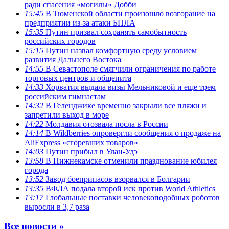
ради спасения «могилы» Добби
15:45
В Тюменской области произошло возгорание на
предприятии из-за атаки БПЛА
15:35
Путин призвал сохранять самобытность
российских городов
15:15
Путин назвал комфортную среду условием
развития Дальнего Востока
14:55
В Севастополе смягчили ограничения по работе
торговых центров и общепита
14:33
Хорватия выдала визы Мельниковой и еще трем
российским гимнастам
14:32
В Геленджике временно закрыли все пляжи и
запретили выход в море
14:22
Молдавия отозвала посла в России
14:14
В Wildberries опровергли сообщения о продаже на
AliExpress «сгоревших товаров»
14:03
Путин прибыл в Улан-Удэ
13:58
В Нижнекамске отменили празднование юбилея
города
13:52
Завод боеприпасов взорвался в Болгарии
13:35
ВФЛА подала второй иск против World Athletics
13:17
Глобальные поставки человекоподобных роботов
выросли в 3,7 раза
Все новости »