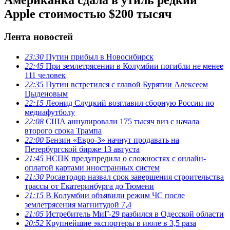
Apple стоимостью $200 тысяч
Лента новостей
23:30
Путин прибыл в Новосибирск
22:45
При землетрясении в Колумбии погибли не менее
111 человек
22:35
Путин встретился с главой Бурятии Алексеем
Цыденовым
22:15
Леонид Слуцкий возглавил сборную России по
медиафутболу
22:08
США аннулировали 175 тысяч виз с начала
второго срока Трампа
22:00
Бензин «Евро-3» начнут продавать на
Петербургской бирже 13 августа
21:45
НСПК предупредила о сложностях с онлайн-
оплатой картами иностранных систем
21:30
Росавтодор назвал срок завершения строительства
трассы от Екатеринбурга до Тюмени
21:15
В Колумбии объявили режим ЧС после
землетрясения магнитудой 7,4
21:05
Истребитель МиГ-29 разбился в Одесской области
20:52
Крупнейшие экспортеры в июле в 3,5 раза