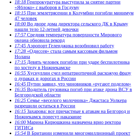
18:18
Генпрокуратура выступила за снятие партии
«Яблоко» с выборов в Госдуму
18:15
При землетрясении в Колумбии погибли минимум
47 человек
18:00
Во дворе дома директора сельского ДК в Крыму
нашли тело 12-летней девочки
17:57
Средняя температура поверхности Мирового
океана обновила рекорд
17:45
Аэропорт Геленджика возобновил работу
17:28
«Одиссея» стала самым кассовым фильмом
Нолана
17:15
Девять человек погибли при ударе беспилотника
по хостелу в Нижнекамске
16:55
Хуснуллин счел непатриотичной расхожую фразу
о дураках и дорогах в России
16:45
Путин заявил, что чиновников «ругают поделом»
16:35
Водитель грузовика погиб при атаке дрона ВСУ в
Белгородской области
16:25
Семье «веселого молочника» Джастаса Уолкера
разрешили остаться в России
16:15
Захарова: все причастные к атакам на Белгород и
Нижнекамск понесут наказание
16:00
Марина Кирюшкина назначена врио ректора
ГИТИСа
15:54
В Британии изменили многомиллионный проект