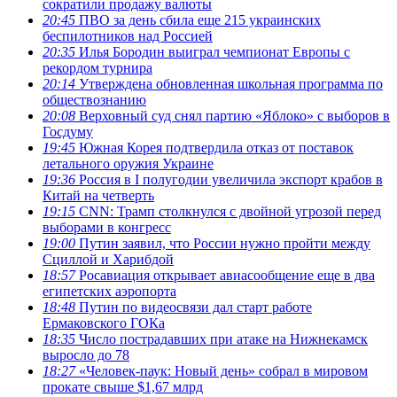
сократили продажу валюты
20:45
ПВО за день сбила еще 215 украинских
беспилотников над Россией
20:35
Илья Бородин выиграл чемпионат Европы с
рекордом турнира
20:14
Утверждена обновленная школьная программа по
обществознанию
20:08
Верховный суд снял партию «Яблоко» с выборов в
Госдуму
19:45
Южная Корея подтвердила отказ от поставок
летального оружия Украине
19:36
Россия в I полугодии увеличила экспорт крабов в
Китай на четверть
19:15
CNN: Трамп столкнулся с двойной угрозой перед
выборами в конгресс
19:00
Путин заявил, что России нужно пройти между
Сциллой и Харибдой
18:57
Росавиация открывает авиасообщение еще в два
египетских аэропорта
18:48
Путин по видеосвязи дал старт работе
Ермаковского ГОКа
18:35
Число пострадавших при атаке на Нижнекамск
выросло до 78
18:27
«Человек-паук: Новый день» собрал в мировом
прокате свыше $1,67 млрд