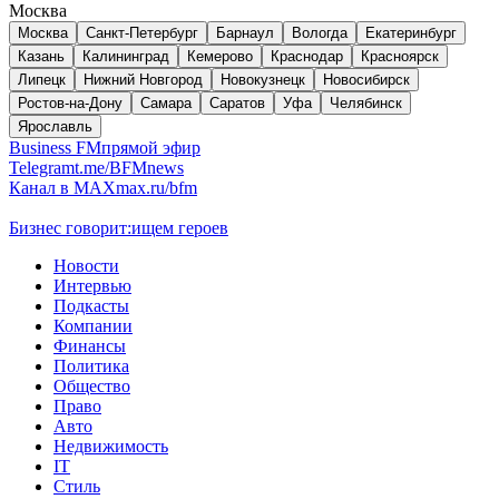
Москва
Москва
Санкт-Петербург
Барнаул
Вологда
Екатеринбург
Казань
Калининград
Кемерово
Краснодар
Красноярск
Липецк
Нижний Новгород
Новокузнецк
Новосибирск
Ростов-на-Дону
Самара
Саратов
Уфа
Челябинск
Ярославль
Business FM
прямой эфир
Telegram
t.me/BFMnews
Канал в MAX
max.ru/bfm
Бизнес говорит:
ищем героев
Новости
Интервью
Подкасты
Компании
Финансы
Политика
Общество
Право
Авто
Недвижимость
IT
Стиль