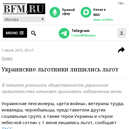
16+
Канал в
прямой
эфир
MAX
Москва
max.ru/bfm
Telegram
МЕНЮ
t.me/BFMnews
1 июня 2015, 03:37
Право
Украинские льготники лишились льгот
В попытке успокоить общественность украинское
правительство начинает принимать подзаконные акты
Украинские пенсионеры, «дети войны», ветераны труда,
инвалиды, чернобыльцы, представители других
социальных групп, а также герои Украины и «герои
небесной сотни» с 1 июня лишились льгот, сообщает
ТАСС.