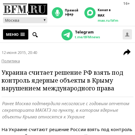
16+
Канал в
прямой
эфир
MAX
Москва
max.ru/bfm
Telegram
МЕНЮ
t.me/BFMnews
12 июня 2015, 20:40
Политика
Украина считает решение РФ взять под
контроль ядерные объекты в Крыму
нарушением международного права
Ранее Москва подтвердила несогласие с годовым отчетом
секретариата МАГАТЭ по пункту, в котором ядерные
объекты Крыма относятся к Украине
На Украине считают решение России взять под контроль