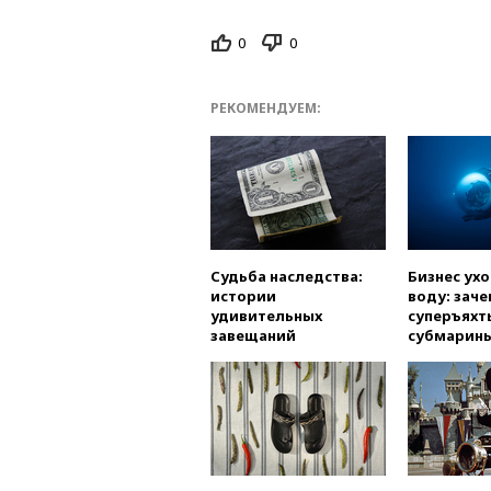
0
0
РЕКОМЕНДУЕМ:
Судьба наследства:
Бизнес ух
истории
воду: заче
удивительных
суперъяхт
завещаний
субмарин