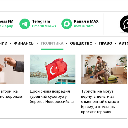
ness FM
Telegram
Канал в MAX
ой эфир
t.me/BFMnews
max.ru/bfm
НИИ
ФИНАНСЫ
ПОЛИТИКА
ОБЩЕСТВО
ПРАВО
АВТ
 вторичка
Дрон снова повредил
Туристы не могут
но дорожает
турецкий сухогруз у
вернуть деньги за
берегов Новороссийска
отмененный отдых в
Крыму, а отельеры
просят отсрочку