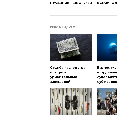
ПРАЗДНИК, ГДЕ ОГУРЕЦ — ВСЕМУ ГО
РЕКОМЕНДУЕМ:
Судьба наследства:
Бизнес ух
истории
воду: заче
удивительных
суперъяхт
завещаний
субмарин