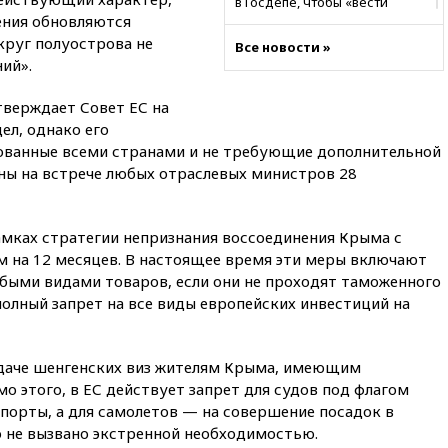
в Госдепе, чтобы «вести
ения обновляются
войну»
круг полуострова не
Все новости »
01:35
Мигрант погиб при
ий».
попытке попасть из Марокко в
Сеуту на параплане
верждает Совет ЕС на
00:30
FT: ЕС не готов принять в
ел, однако его
блок Украину из-за уровня
сованные всеми странами и не требующие дополнительной
коррупции
ны на встрече любых отраслевых министров 28
вчера, 23:35
Лукашенко
объяснил экономическую
выгоду безвизового режима с
амках стратегии непризнания воссоединения Крыма с
ЕС
м на 12 месяцев. В настоящее время эти меры включают
вчера, 22:59
На башню
быми видами товаров, если они не проходят таможенного
ресторана «Армения» в
полный запрет на все виды европейских инвестиций на
Москве вернут утраченную
скульптуру балерины
вчера, 22:45
Литовец
ыдаче шенгенских виз жителям Крыма, имеющим
протаранил погранпункт при
о этого, в ЕС действует запрет для судов под флагом
попытке попасть в Россию
порты, а для самолетов — на совершение посадок в
вчера, 22:28
Бессент
о не вызвано экстренной необходимостью.
анонсировал скорое