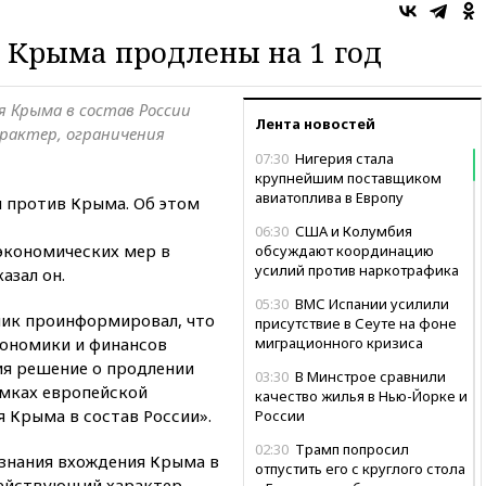
 Крыма продлены на 1 год
 Крыма в состав России
Лента новостей
рактер, ограничения
07:30
Нигерия стала
крупнейшим поставщиком
авиатоплива в Европу
и против Крыма. Об этом
06:30
США и Колумбия
 экономических мер в
обсуждают координацию
усилий против наркотрафика
азал он.
05:30
ВМС Испании усилили
ник проинформировал, что
присутствие в Сеуте на фоне
кономики и финансов
миграционного кризиса
ия решение о продлении
03:30
В Минстрое сравнили
мках европейской
качество жилья в Нью-Йорке и
 Крыма в состав России».
России
02:30
Трамп попросил
изнания вхождения Крыма в
отпустить его с круглого стола
действующий характер,