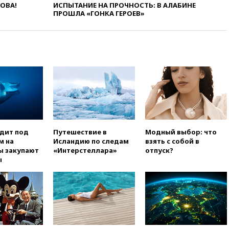
строительство бального зала в
ЛОВА!
ИСПЫТАНИЕ НА ПРОЧНОСТЬ: В АЛАБИНЕ
Белом доме
ПРОШЛА «ГОНКА ГЕРОЕВ»
вчера, 20:15
Сенат США
одобрил ужесточение
санкций против России и
Ирана
вчера, 20:00
СК возбудил дело
против журналистки Катерины
Гордеевой о фейках о ВС
России
вчера, 19:45
ISU предоставил
нейтральный статус
одит под
Путешествие в
Модный выбор: что
фигуристкам Валиевой и
м на
Исландию по следам
взять с собой в
Трусовой
ы закупают
«Интерстеллара»
отпуск?
вчера, 19:35
Зеленский
ы
впервые совершил
официальный визит в Сербию
вчера, 19:19
Россиянка
погибла во Французских
Альпах
вчера, 19:00
Открытое