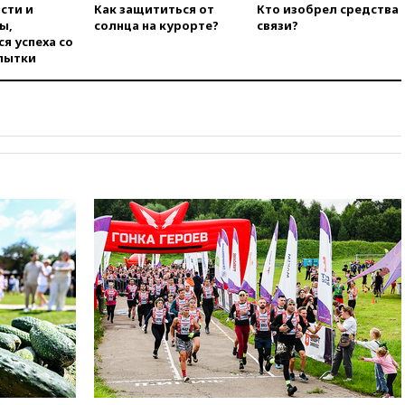
сти и
Как защититься от
Кто изобрел средства
опубликовал 16 новых видео с
ы,
солнца на курорте?
связи?
НЛО
я успеха со
пытки
вчера, 21:00
На границе
Украины с Польшей скопилось
свыше 6,5 тысячи грузовиков
вчера, 20:53
Швыдкой:
«Интервидение» точно
пройдет в 2026 году
вчера, 20:45
ПВО за день
сбила еще 75 украинских
беспилотников над Россией
вчера, 20:35
Велосипедист
погиб при атаке FPV-дрона в
Белгородской области
вчера, 20:30
Лидию Невзорову
заочно арестовали по делу о
финансировании
экстремизма
вчера, 20:20
Суд США
постановил остановить