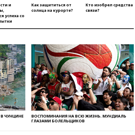
горение на складе в Брянске
сти и
Как защититься от
Кто изобрел средства
ликвидировано
ы,
солнца на курорте?
связи?
я успеха со
вчера, 18:55
Минобороны
пытки
отчиталось об ударах по двум
украинским сухогрузам в
Черном море
вчера, 18:47
Школьники из РФ
стали абсолютными
чемпионами на олимпиаде по
ИИ
вчера, 18:39
Два человека
погибли в результате удара
ВСУ по многоэтажке в Керчи
вчера, 18:25
Беспилотник
атаковал турецкий сухогруз у
побережья Новороссийска
вчера, 18:18
Товарооборот
В ЧУНЦИНЕ
ВОСПОМИНАНИЯ НА ВСЮ ЖИЗНЬ. МУНДИАЛЬ
Китая и России вырос в этом
ГЛАЗАМИ БОЛЕЛЬЩИКОВ
году более чем на четверть
вчера, 17:55
Мужчина получил