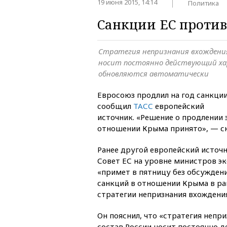
19 июня 2015, 14:14
Политика
Санкции ЕС против
Cтратегия непризнания вхождения
носит постоянно действующий ха
обновляются автоматически
Евросоюз продлил на год санкци
сообщил
ТАСС
европейский
источник. «Решение о продлении
отношении Крыма принято», — ск
Ранее другой европейский источ
Совет ЕС на уровне министров э
«примет в пятницу без обсужден
санкций в отношении Крыма в ра
стратегии непризнания вхождения
Он пояснил, что «стратегия непр
состав России носит постоянно 