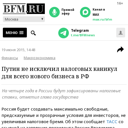
16+
Канал в
прямой
эфир
MAX
Москва
max.ru/bfm
Telegram
МЕНЮ
t.me/BFMnews
19 июня 2015, 14:48
Финансы
Макроэкономика
Путин не исключил налоговых каникул
для всего нового бизнеса в РФ
На четыре года в России будут зафиксированы налоговые
ставки, отметил глава государства
Россия будет создавать максимально свободные,
предсказуемые и прозрачные условия для инвесторов, не
увеличивая налоговое бремя. Об этом сообщает
ТАСС
со
ссылкой на заявление
президента России Владимира