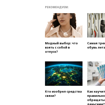
РЕКОМЕНДУЕМ:
Модный выбор: что
Самая тре
взять с собой в
обувь лета
отпуск?
Кто изобрел средства
Как научи
связи?
правильно
обращатьс
деньгами?