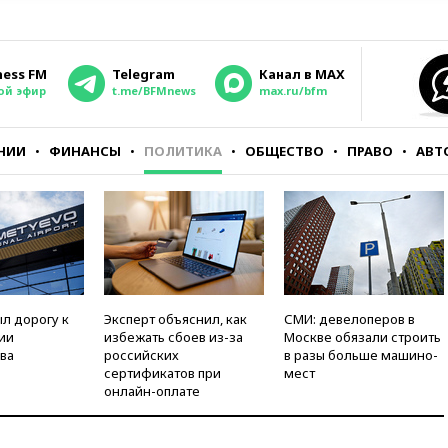
ness FM
Telegram
Канал в MAX
ой эфир
t.me/BFMnews
max.ru/bfm
НИИ
ФИНАНСЫ
ПОЛИТИКА
ОБЩЕСТВО
ПРАВО
АВТ
л дорогу к
Эксперт объяснил, как
СМИ: девелоперов в
ии
избежать сбоев из-за
Москве обязали строить
ва
российских
в разы больше машино-
сертификатов при
мест
онлайн-оплате