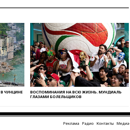
12:40
В Подмосковье
женщина и трехлетний
ребенок погибли при падении
из окна
12:22
В России с 1 сентября
изменятся билеты на
общественный транспорт
12:15
Иран и Оман
согласовали главные пункты
сделки по открытию
Ормузского пролива
11:58
Politico: США
восстановили обмен
разведданными с Украиной
В ЧУНЦИНЕ
ВОСПОМИНАНИЯ НА ВСЮ ЖИЗНЬ. МУНДИАЛЬ
11:58
Великобритания
ГЛАЗАМИ БОЛЕЛЬЩИКОВ
расширила санкции против
России
11:37
В Ярославской области
обломки БПЛА упали в
резервуары НПЗ
Реклама
Радио
Контакты
Медиа-