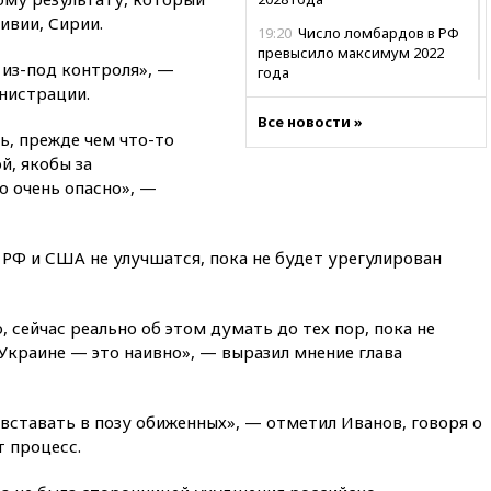
Ливии, Сирии.
19:20
Число ломбардов в РФ
превысило максимум 2022
 из-под контроля», —
года
нистрации.
19:15
Жуковский и аэропорт
Все новости »
Геленджика возобновили
ь, прежде чем что-то
работу
й, якобы за
19:00
Путин уточнил порядок
о очень опасно», —
присвоения воинских званий
добровольцам
18:50
Euractiv: восток
 РФ и США не улучшатся, пока не будет урегулирован
Финляндии приходит в упадок
без российских туристов
, сейчас реально об этом думать до тех пор, пока не
18:35
В Жуковском и
аэропорту Геленджика
Украине — это наивно», — выразил мнение глава
введены ограничения
18:21
Зюганов присоединился
к критике «Яблока»
 вставать в позу обиженных», — отметил Иванов, говоря о
т процесс.
18:15
Четыре человека
пострадали при атаках ВСУ на