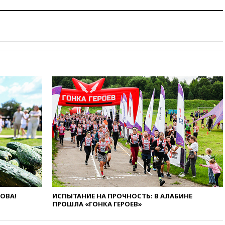
14:57
Жара в Европе может
нанести ущерб экономике в
размере €800 млрд
14:49
Пентагон озаботился
критикой Трампа по поводу
дефицита боеприпасов
14:40
В Германии задержан
украинец за шпионаж на
оборонном предприятии
14:21
АТОР сообщила о
снижении цен на авиабилеты
в России
14:19
Масштабный сбой
произошел в рунете
14:14
«Ведомости»: Озон банк
не пострадает от британских
санкций
ЛОВА!
ИСПЫТАНИЕ НА ПРОЧНОСТЬ: В АЛАБИНЕ
13:58
Медведев назвал
ПРОШЛА «ГОНКА ГЕРОЕВ»
Японию вассалом США
13:45
В Петербурге достроили