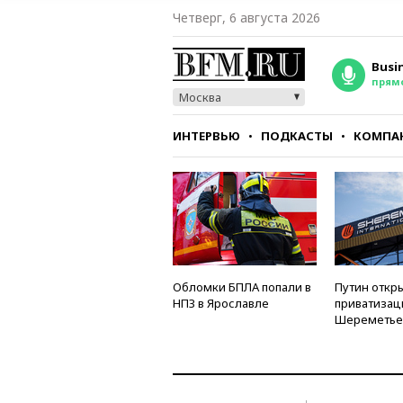
Четверг, 6 августа 2026
Busi
прям
Москва
ИНТЕРВЬЮ
ПОДКАСТЫ
КОМПА
СТИЛЬ
ТЕСТЫ
Обломки БПЛА попали в
Путин откры
НПЗ в Ярославле
приватизац
Шереметье