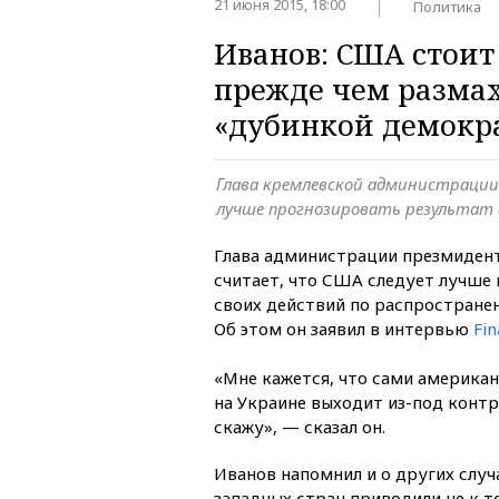
21 июня 2015, 18:00
Политика
Иванов: США стоит
прежде чем разма
«дубинкой демокр
Глава кремлевской администрации
лучше прогнозировать результат 
Глава администрации презмиден
считает, что США следует лучше
своих действий по распростране
Об этом он заявил в интервью
Fin
«Мне кажется, что сами американ
на Украине выходит из-под контр
скажу», — сказал он.
Иванов напомнил и о других случ
западных стран приводили не к т