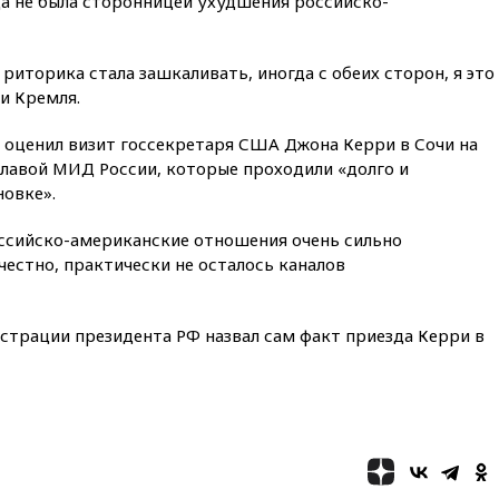
да не была сторонницей ухудшения российско-
Белгородскую область
18:00
Совет мира выбрал
подрядчика для
, риторика стала зашкаливать, иногда с обеих сторон, я это
строительства военной базы в
и Кремля.
Газе
17:50
Миронов призвал снять
оценил визит госсекретаря США Джона Керри в Сочи на
«Яблоко» с выборов в Госдуму
главой МИД России, которые проходили «долго и
17:45
Правительство получит
новке».
«золотую акцию» в
управлении аэропортом
оссийско-американские отношения очень сильно
Шереметьево
честно, практически не осталось каналов
17:35
Шесть человек
пострадали при ударе ВСУ по
автобусу в Запорожской
истрации президента РФ назвал сам факт приезда Керри в
области
17:25
В аэропортах Сочи и
Геленджика сняты
ограничения
17:17
Власти РФ помогут
пострадавшему от атак на
склады Wildberries бизнесу