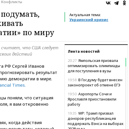
Конфликты
 подумать,
Актуальная тема:
Украинский кризис
хивать
атии» по миру
 считает, что США следует
Лента новостей
своих действий
20:27
Ямпольская призвала
та РФ Сергей Иванов
оптимизировать олимпиады
для поступления в вузы
 прогнозировать результат
нию демократии в мире.
19:58
В Госдуму будет внесен
ancial Times.
законопроект об отмене ЕГЭ
19:50
Аэропорты Сочи и
цы поняли, что ситуация
Ярославля приостановили
оля, я вам откровенно
работу
19:35
WP: Трамп призвал
доноров-республиканцев
аях, когда действия
поддержать Вэнса на выборах
ому результату, который
2028 года