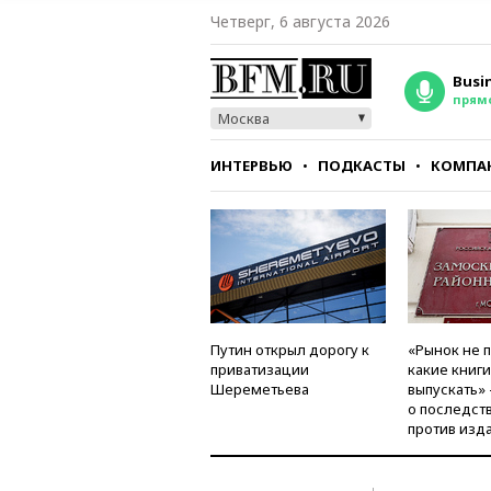
Четверг, 6 августа 2026
Busi
прям
Москва
ИНТЕРВЬЮ
ПОДКАСТЫ
КОМПА
СТИЛЬ
ТЕСТЫ
Путин открыл дорогу к
«Рынок не 
приватизации
какие книг
Шереметьева
выпускать»
о последст
против изд