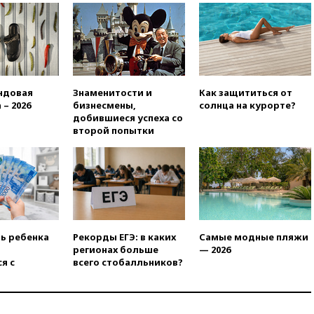
оплачивать защиту дорог от
БПЛА из средств на ремонт
20:00
Зеленский 8 августа
посетит Сербию с
официальным визитом
19:58
В Госдуму будет внесен
ндовая
Знаменитости и
Как защититься от
законопроект об отмене ЕГЭ
 – 2026
бизнесмены,
солнца на курорте?
добившиеся успеха со
19:50
Аэропорты Сочи и
второй попытки
Ярославля приостановили
работу
19:35
WP: Трамп призвал
доноров-республиканцев
поддержать Вэнса на выборах
2028 года
19:20
Число ломбардов в РФ
ть ребенка
Рекорды ЕГЭ: в каких
Самые модные пляжи
превысило максимум 2022
регионах больше
— 2026
года
я с
всего стобалльников?
19:15
Жуковский и аэропорт
Геленджика возобновили
работу