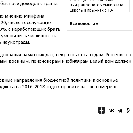
 быстрее доходов страны.
выиграл золото чемпионата
Европы в прыжках с 10-
 по мнению Минфина,
метровой вышки
 20, число госслужащих
Все новости »
21:10
РФ не получала
10%, с неработающих брать
обращений о прекращении
т уменьшить численность
концессии строительства ж/д
в Армении
 наукограды.
21:00
В России вновь
зднования памятных дат, некратных ста годам. Решение об
обсуждают эксперимент по
ым, военным, пенсионерам и юбилярам Белый дом должен
онлайн-продаже алкоголя
20:45
Матвиенко: россиянам
могут рекомендовать не
вные направления бюджетной политики и основные
посещать Армению
джета на 2016-2018 годы» правительство намерено
20:35
ПВО за день сбила еще
.
281 украинский беспилотник
над Россией
20:27
Ямпольская призвала
оптимизировать олимпиады
для поступления в вузы
20:15
Минтранс предложил