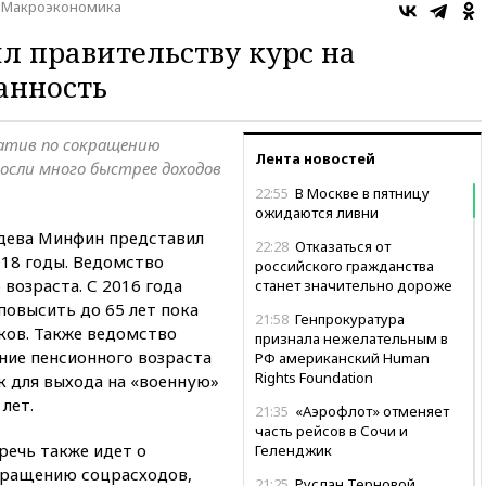
Макроэкономика
 правительству курс на
анность
иатив по сокращению
Лента новостей
росли много быстрее доходов
22:55
В Москве в пятницу
ожидаются ливни
дева Минфин представил
22:28
Отказаться от
018 годы. Ведомство
российского гражданства
возраста. С 2016 года
станет значительно дороже
повысить до 65 лет пока
21:58
Генпрокуратура
ков. Также ведомство
признала нежелательным в
ние пенсионного возраста
РФ американский Human
Rights Foundation
 для выхода на «военную»
лет.
21:35
«Аэрофлот» отменяет
часть рейсов в Сочи и
 речь также идет о
Геленджик
кращению соцрасходов,
21:25
Руслан Терновой