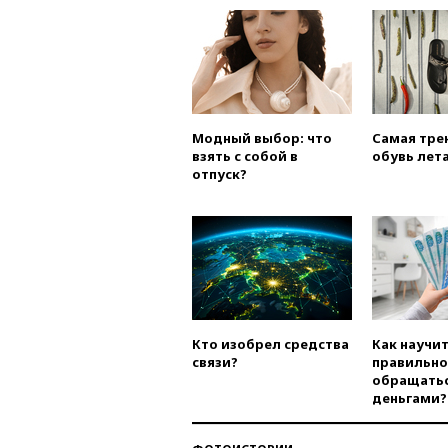
Модный выбор: что
Самая тре
взять с собой в
обувь лета
отпуск?
Кто изобрел средства
Как научи
связи?
правильно
обращатьс
деньгами?