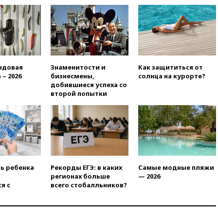
17:45
Правительство получит
«золотую акцию» в
управлении аэропортом
Шереметьево
17:35
Шесть человек
пострадали при ударе ВСУ по
автобусу в Запорожской
ндовая
Знаменитости и
Как защититься от
области
 – 2026
бизнесмены,
солнца на курорте?
добившиеся успеха со
17:25
В аэропортах Сочи и
второй попытки
Геленджика сняты
ограничения
17:17
Власти РФ помогут
пострадавшему от атак на
склады Wildberries бизнесу
16:55
Экс-директору Popcorn
Books запросили четыре года
ть ребенка
Рекорды ЕГЭ: в каких
Самые модные пляжи
условно
регионах больше
— 2026
я с
всего стобалльников?
16:46
ЦБ: международные
резервы России снизились
16:35
На восстановление