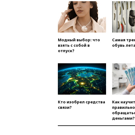
Модный выбор: что
Самая тре
взять с собой в
обувь лета
отпуск?
Кто изобрел средства
Как научи
связи?
правильно
обращатьс
деньгами?