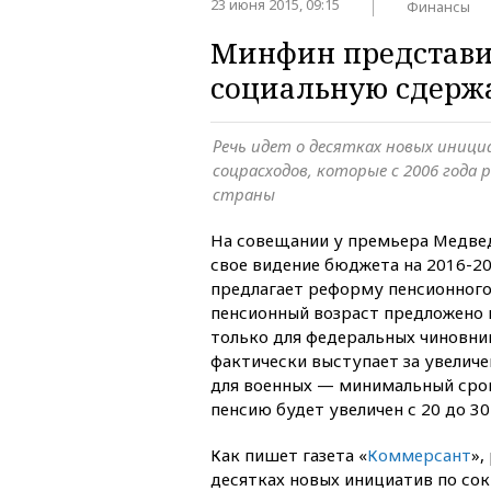
23 июня 2015, 09:15
Финансы
Минфин представил
социальную сдерж
Речь идет о десятках новых иниц
соцрасходов, которые с 2006 года 
страны
На совещании у премьера Медве
свое видение бюджета на 2016-2
предлагает реформу пенсионного 
пенсионный возраст предложено 
только для федеральных чиновни
фактически выступает за увеличе
для военных — минимальный срок
пенсию будет увеличен с 20 до 30 
Как пишет газета «
Коммерсант
»,
десятках новых инициатив по со