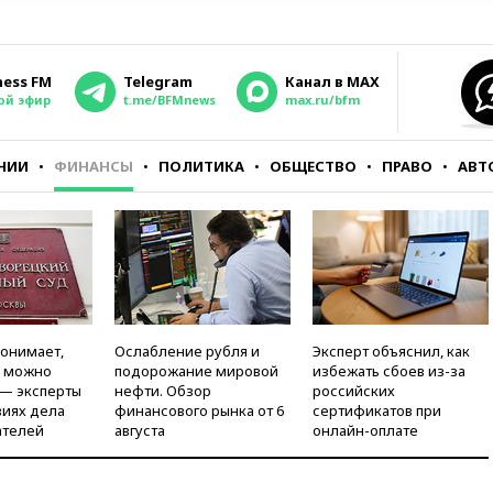
ness FM
Telegram
Канал в MAX
ой эфир
t.me/BFMnews
max.ru/bfm
НИИ
ФИНАНСЫ
ПОЛИТИКА
ОБЩЕСТВО
ПРАВО
АВТ
понимает,
Ослабление рубля и
Эксперт объяснил, как
и можно
подорожание мировой
избежать сбоев из-за
 — эксперты
нефти. Обзор
российских
виях дела
финансового рынка от 6
сертификатов при
ателей
августа
онлайн-оплате