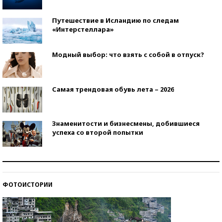
Путешествие в Исландию по следам
«Интерстеллара»
Модный выбор: что взять с собой в отпуск?
Самая трендовая обувь лета – 2026
Знаменитости и бизнесмены, добившиеся
успеха со второй попытки
Как защититься от солнца на курорте?
ФОТОИСТОРИИ
Кто изобрел средства связи?