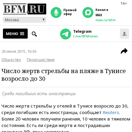
16+
Канал в
прямой
эфир
MAX
Москва
max.ru/bfm
Telegram
МЕНЮ
t.me/BFMnews
26 июня 2015, 16:36
Общество
Происшествия
Число жертв стрельбы на пляже в Тунисе
возросло до 30
Среди погибших есть иностранцы
Число жертв стрельбы у отелей в Тунисе возросло до 30,
среди погибших есть иностранцы, сообщает
Reuters
.
Более 20 человек получили ранения, 10 человек в тяжелом
состоянии. Есть ли среди жертв и пострадавших
граждане РФ, пока неизвестно.