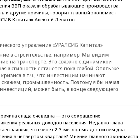
могут рекомендовать не
дения ВВП оказали обрабатывающие производства,
посещать Армению
сть и другие причины, говорит главный экономист
20:35
ПВО за день сбила еще
ЛСИБ Кэпитал» Алексей Девятов.
281 украинский беспилотник
над Россией
20:27
Ямпольская призвала
оптимизировать олимпиады
ического управления «УРАЛСИБ Кэпитал»
для поступления в вузы
ние в строительстве, например. Мы видим
20:15
Минтранс предложил
ние на транспорте. Это связано с динамикой
оплачивать защиту дорог от
я активность останется пока слабой. Опять же
БПЛА из средств на ремонт
кризиса в т.ч., что инвестиции начинают
20:00
Зеленский 8 августа
, скажем, промышленность. Поэтому я бы начал
посетит Сербию с
 инвестиций, может быть, в конце следующего
официальным визитом
19:58
В Госдуму будет внесен
законопроект об отмене ЕГЭ
 причина спада очевидна — это сокращение
19:50
Аэропорты Сочи и
Ярославля приостановили
нижения реальных доходов населения. Недавно глава
работу
ев заявлял, что через 2-3 месяца мы достигнем дна.
ления в четвертом квартале? Мнение главного экономиста
19:35
WP: Трамп призвал