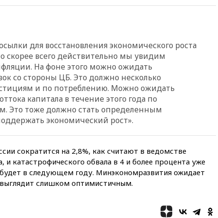
18:15
Четыре человека
пострадали при атаках ВСУ на
Белгородскую область
18:00
Совет мира выбрал
сылки для восстановления экономического роста
подрядчика для
что скорее всего действительно мы увидим
строительства военной базы в
Газе
фляции. На фоне этого можно ожидать
ок со стороны ЦБ. Это должно несколько
17:50
Миронов призвал снять
естициям и по потреблению. Можно ожидать
«Яблоко» с выборов в Госдуму
оттока капитала в течение этого года по
17:45
Правительство получит
м. Это тоже должно стать определенным
«золотую акцию» в
поддержать экономический рост».
управлении аэропортом
Шереметьево
17:35
Шесть человек
ссии сократится на 2,8%, как считают в ведомстве
пострадали при ударе ВСУ по
а, и катастрофического обвала в 4 и более процента уже
автобусу в Запорожской
области
о будет в следующем году. Минэкономразвития ожидает
оз выглядит слишком оптимистичным.
17:25
В аэропортах Сочи и
Геленджика сняты
ограничения