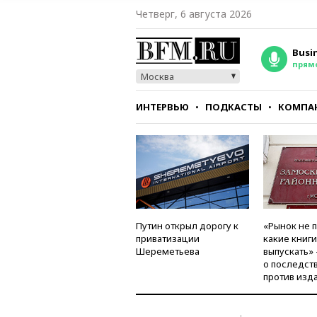
Четверг, 6 августа 2026
Busi
прям
Москва
ИНТЕРВЬЮ
ПОДКАСТЫ
КОМПА
СТИЛЬ
ТЕСТЫ
Путин открыл дорогу к
«Рынок не 
приватизации
какие книг
Шереметьева
выпускать»
о последст
против изд