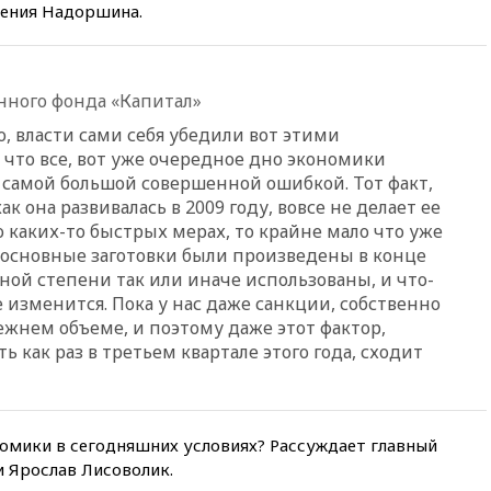
доноров-республиканцев
гения Надоршина.
поддержать Вэнса на выборах
2028 года
19:20
Число ломбардов в РФ
нного фонда «Капитал»
превысило максимум 2022
года
, власти сами себя убедили вот этими
19:15
Жуковский и аэропорт
что все, вот уже очередное дно экономики
Геленджика возобновили
аз самой большой совершенной ошибкой. Тот факт,
работу
ак она развивалась в 2009 году, вовсе не делает ее
 каких-то быстрых мерах, то крайне мало что уже
19:00
Путин уточнил порядок
присвоения воинских званий
 основные заготовки были произведены в конце
добровольцам
ной степени так или иначе использованы, и что-
е изменится. Пока у нас даже санкции, собственно
18:50
Euractiv: восток
Финляндии приходит в упадок
режнем объеме, и поэтому даже этот фактор,
без российских туристов
ь как раз в третьем квартале этого года, сходит
18:35
В Жуковском и
аэропорту Геленджика
введены ограничения
омики в сегодняшних условиях? Рассуждает главный
18:21
Зюганов присоединился
и Ярослав Лисоволик.
к критике «Яблока»