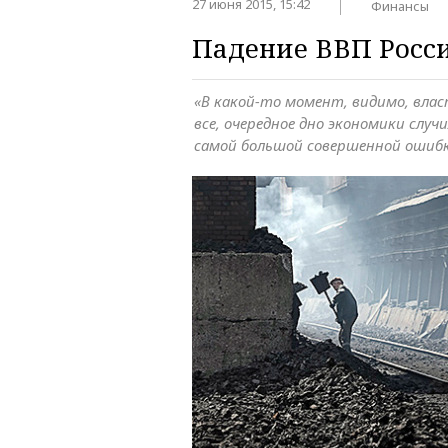
27 июня 2015, 15:42
Финансы
Падение ВВП Росс
«В какой-то момент, видимо, влас
все, очередное дно экономики случ
самой большой совершенной ошиб