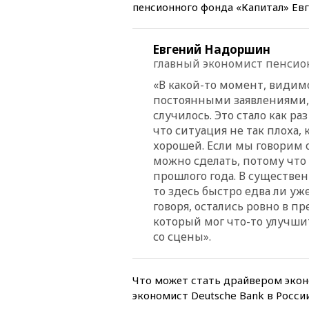
пенсионного фонда «Капитал» Ев
Евгений Надоршин
главный экономист пенсио
«В какой-то момент, видимо
постоянными заявлениями, 
случилось. Это стало как р
что ситуация не так плоха, к
хорошей. Если мы говорим о
можно сделать, потому что
прошлого года. В существен
то здесь быстро едва ли уж
говоря, остались ровно в п
который мог что-то улучшит
со сцены».
Что может стать драйвером экон
экономист Deutsche Bank в Росси