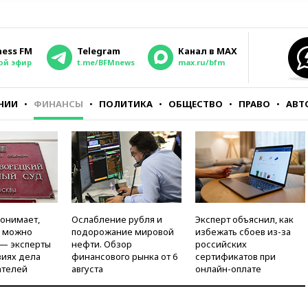
ness FM
Telegram
Канал в MAX
ой эфир
t.me/BFMnews
max.ru/bfm
НИИ
ФИНАНСЫ
ПОЛИТИКА
ОБЩЕСТВО
ПРАВО
АВТ
понимает,
Ослабление рубля и
Эксперт объяснил, как
и можно
подорожание мировой
избежать сбоев из-за
 — эксперты
нефти. Обзор
российских
виях дела
финансового рынка от 6
сертификатов при
ателей
августа
онлайн-оплате