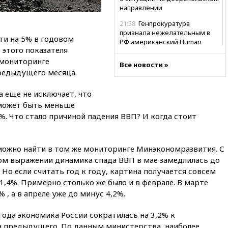
направлении
21:58
Генпрокуратура
признала нежелательным в
ти на 5% в годовом
РФ американский Human
 этого показателя
Rights Foundation
 мониторинге
Все новости »
21:35
«Аэрофлот» отменяет
редыдущего месяца.
часть рейсов в Сочи и
Геленджик
а еще не исключает, что
21:25
Руслан Терновой
может быть меньше
выиграл золото чемпионата
5%. Что стало причиной падения ВВП? И когда стоит
Европы в прыжках с 10-
метровой вышки
21:10
РФ не получала
ожно найти в том же мониторинге Минэкономразвития. С
обращений о прекращении
ном выражении динамика спада ВВП в мае замедлилась до
концессии строительства ж/д
 Но если считать год к году, картина получается совсем
в Армении
 1,4%. Примерно столько же было и в феврале. В марте
21:00
В России вновь
 , а в апреле уже до минус 4,2%.
обсуждают эксперимент по
онлайн-продаже алкоголя
года экономика России сократилась на 3,2% к
20:45
Матвиенко: россиянам
 предыдущего. По данным министерства, наиболее