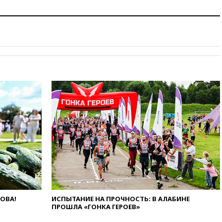
зафиксирована вспышка
сальмонеллеза
14:57
Жара в Европе может
нанести ущерб экономике в
размере €800 млрд
14:49
Пентагон озаботился
критикой Трампа по поводу
дефицита боеприпасов
14:40
В Германии задержан
украинец за шпионаж на
оборонном предприятии
14:21
АТОР сообщила о
снижении цен на авиабилеты
в России
14:19
Масштабный сбой
произошел в рунете
14:14
«Ведомости»: Озон банк
не пострадает от британских
ЛОВА!
ИСПЫТАНИЕ НА ПРОЧНОСТЬ: В АЛАБИНЕ
санкций
ПРОШЛА «ГОНКА ГЕРОЕВ»
13:58
Медведев назвал