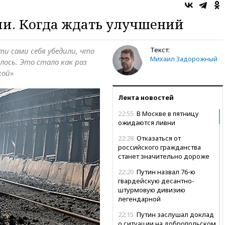
ии. Когда ждать улучшений
Текст:
ти сами себя убедили, что
Михаил Задорожный
илось. Это стало как раз
кой»
Лента новостей
22:55
В Москве в пятницу
ожидаются ливни
22:28
Отказаться от
российского гражданства
станет значительно дороже
22:20
Путин назвал 76-ю
гвардейскую десантно-
штурмовую дивизию
легендарной
22:15
Путин заслушал доклад
о ситуации на добропольском