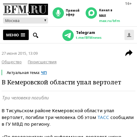
16+
Канал в
прямой
эфир
MAX
Москва
max.ru/bfm
Telegram
МЕНЮ
t.me/BFMnews
27 июня 2015, 13:09
Общество
Происшествия
Актуальная тема:
ЧП
В Кемеровской области упал вертолет
Три человека погибли
В Тисульском районе Кемеровской области упал
вертолет, погибли три человека. Об этом
ТАСС
сообщили
в ГУ МВД по региону.
«По предварительной информации, вертолет низко