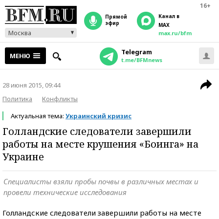
16+
Канал в
прямой
эфир
MAX
Москва
max.ru/bfm
Telegram
МЕНЮ
t.me/BFMnews
28 июня 2015, 09:44
Политика
Конфликты
Актуальная тема:
Украинский кризис
Голландские следователи завершили
работы на месте крушения «Боинга» на
Украине
Специалисты взяли пробы почвы в различных местах и
провели технические исследования
Голландские следователи завершили работы на месте