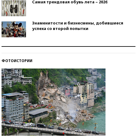
Самая трендовая обувь лета – 2026
Знаменитости и бизнесмены, добившиеся
успеха со второй попытки
Как защититься от солнца на курорте?
ФОТОИСТОРИИ
Кто изобрел средства связи?