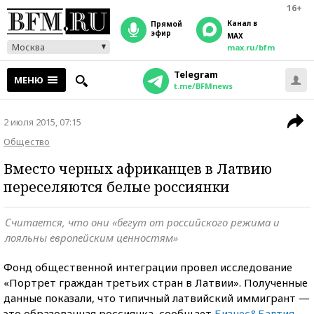
16+
Канал в
прямой
эфир
MAX
Москва
max.ru/bfm
Telegram
МЕНЮ
t.me/BFMnews
2 июля 2015, 07:15
Общество
Вместо черных африканцев в Латвию
переселяются белые россиянки
Считается, что они «бегут от российского режима и
лояльны европейским ценностям»
Фонд общественной интеграции провел исследование
«Портрет граждан третьих стран в Латвии». Полученные
данные показали, что типичный латвийский иммигрант —
это образованная россиянка, сообщает
Бизнес&Балтия
.