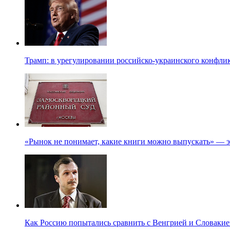
Трамп: в урегулировании российско-украинского конфлик
«Рынок не понимает, какие книги можно выпускать» — э
Как Россию попытались сравнить с Венгрией и Словакие