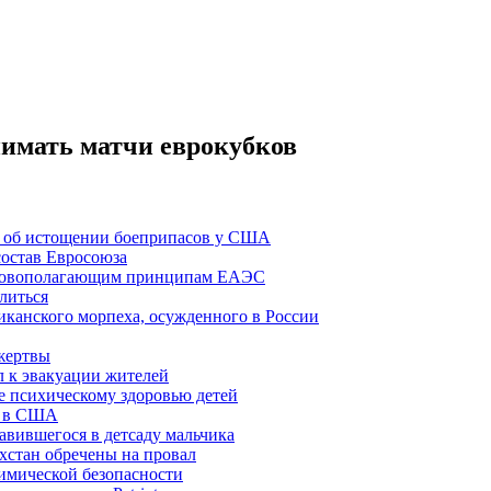
имать матчи еврокубков
И об истощении боеприпасов у США
состав Евросоюза
новополагающим принципам ЕАЭС
литься
канского морпеха, осужденного в России
 жертвы
л к эвакуации жителей
де психическому здоровью детей
» в США
авившегося в детсаду мальчика
хстан обречены на провал
имической безопасности