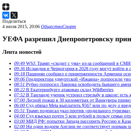
Поделиться
4 июля 2015, 20:06
Общество
Спорт
УЕФА разрешил Днепропетровску прин
Лента новостей
09:49
WSJ: Трамп «сходит с ума» из-за сообщений в СМ
09:36
Исландия и Черногория в 2028 году могут войти в 
09:18
Пашинян сообщил о приверженности Армении ос
09:06
Гендиректора удмуртской «Ижавиа» попросили уво
08:51
Рубио попросил Лаврова освободить бывшего амери
08:22
В Екатеринбурге атакован склад Wildberries
07:52
В Таиланде ученик устроил стрельбу в школе: есть
07:00
Лесной пожар в 30 километрах от Ванкувера приве
06:00
Суд обязал Meta выплатить $567 млн по делу о вре
05:51
Трамп подписал указ против «родильного туризма
04:00
Суд взыскал почти 5 млн рублей в пользу семьи отр
03:00
МИД РФ: попытки Запада рассорить Россию и Каза
02:00
Ни один водоем Англии не соответствует нормам х