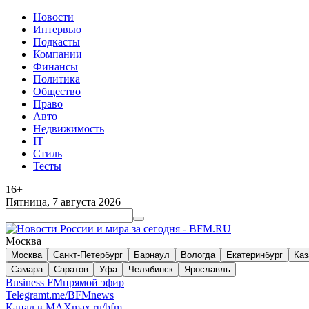
Новости
Интервью
Подкасты
Компании
Финансы
Политика
Общество
Право
Авто
Недвижимость
IT
Стиль
Тесты
16+
Пятница, 7 августа 2026
Москва
Москва
Санкт-Петербург
Барнаул
Вологда
Екатеринбург
Каз
Самара
Саратов
Уфа
Челябинск
Ярославль
Business FM
прямой эфир
Telegram
t.me/BFMnews
Канал в MAX
max.ru/bfm